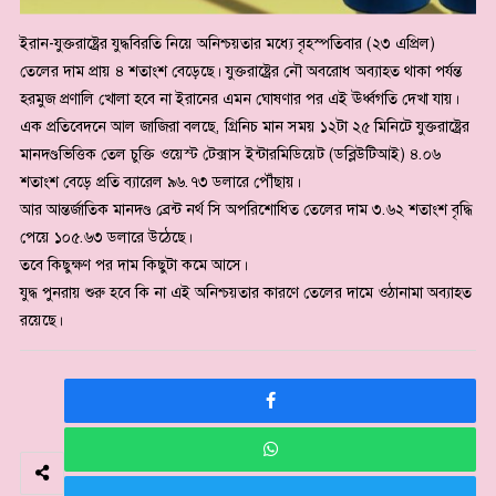
ইরান-যুক্তরাষ্ট্রের যুদ্ধবিরতি নিয়ে অনিশ্চয়তার মধ্যে বৃহস্পতিবার (২৩ এপ্রিল)
তেলের দাম প্রায় ৪ শতাংশ বেড়েছে। যুক্তরাষ্ট্রের নৌ অবরোধ অব্যাহত থাকা পর্যন্ত
হরমুজ প্রণালি খোলা হবে না ইরানের এমন ঘোষণার পর এই ঊর্ধ্বগতি দেখা যায়।
এক প্রতিবেদনে আল জাজিরা বলছে, গ্রিনিচ মান সময় ১২টা ২৫ মিনিটে যুক্তরাষ্ট্রের
মানদণ্ডভিত্তিক তেল চুক্তি ওয়েস্ট টেক্সাস ইন্টারমিডিয়েট (ডব্লিউটিআই) ৪.০৬
শতাংশ বেড়ে প্রতি ব্যারেল ৯৬.৭৩ ডলারে পৌঁছায়।
আর আন্তর্জাতিক মানদণ্ড ব্রেন্ট নর্থ সি অপরিশোধিত তেলের দাম ৩.৬২ শতাংশ বৃদ্ধি
পেয়ে ১০৫.৬৩ ডলারে উঠেছে।
তবে কিছুক্ষণ পর দাম কিছুটা কমে আসে।
যুদ্ধ পুনরায় শুরু হবে কি না এই অনিশ্চয়তার কারণে তেলের দামে ওঠানামা অব্যাহত
রয়েছে।