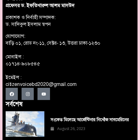
প্রফেসর ড. ইফতিখারুল আলম মাসউদ
প্রকাশক ও নির্বাহী সম্পাদক:
ড. সাদিকুল ইসলাম স্বপন
যোগাযোগ:
বাড়ি ০১, রোড নং-১১, সেক্টর- ১৩, উত্তরা ঢাকা-১২৩০
মোবাইল :
০১৭১৪-৯০৮৫৪৫
ইমেইল :
citizenvoicebd2020@gmail.com
সর্বশেষ
সংকেত মিলেছে আর্জেন্টিনার নিখোঁজ সাবমেরিনের
August 26, 2023