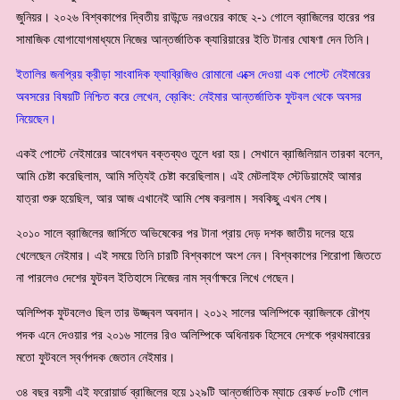
জুনিয়র। ২০২৬ বিশ্বকাপের দ্বিতীয় রাউন্ডে নরওয়ের কাছে ২-১ গোলে ব্রাজিলের হারের পর
সামাজিক যোগাযোগমাধ্যমে নিজের আন্তর্জাতিক ক্যারিয়ারের ইতি টানার ঘোষণা দেন তিনি।
ইতালির জনপ্রিয় ক্রীড়া সাংবাদিক ফ্যাব্রিজিও রোমানো এক্সে দেওয়া এক পোস্টে নেইমারের
অবসরের বিষয়টি নিশ্চিত করে লেখেন, ব্রেকিং: নেইমার আন্তর্জাতিক ফুটবল থেকে অবসর
নিয়েছেন।
একই পোস্টে নেইমারের আবেগঘন বক্তব্যও তুলে ধরা হয়। সেখানে ব্রাজিলিয়ান তারকা বলেন,
আমি চেষ্টা করেছিলাম, আমি সত্যিই চেষ্টা করেছিলাম। এই মেটলাইফ স্টেডিয়ামেই আমার
যাত্রা শুরু হয়েছিল, আর আজ এখানেই আমি শেষ করলাম। সবকিছু এখন শেষ।
২০১০ সালে ব্রাজিলের জার্সিতে অভিষেকের পর টানা প্রায় দেড় দশক জাতীয় দলের হয়ে
খেলেছেন নেইমার। এই সময়ে তিনি চারটি বিশ্বকাপে অংশ নেন। বিশ্বকাপের শিরোপা জিততে
না পারলেও দেশের ফুটবল ইতিহাসে নিজের নাম স্বর্ণাক্ষরে লিখে গেছেন।
অলিম্পিক ফুটবলেও ছিল তার উজ্জ্বল অবদান। ২০১২ সালের অলিম্পিকে ব্রাজিলকে রৌপ্য
পদক এনে দেওয়ার পর ২০১৬ সালের রিও অলিম্পিকে অধিনায়ক হিসেবে দেশকে প্রথমবারের
মতো ফুটবলে স্বর্ণপদক জেতান নেইমার।
৩৪ বছর বয়সী এই ফরোয়ার্ড ব্রাজিলের হয়ে ১২৯টি আন্তর্জাতিক ম্যাচে রেকর্ড ৮০টি গোল