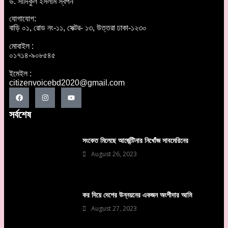
ড. সাদিকুল ইসলাম স্বপন
যোগাযোগ:
বাড়ি ০১, রোড নং-১১, সেক্টর- ১৩, উত্তরা ঢাকা-১২৩০
মোবাইল :
০১৭১৪-৯০৮৫৪৫
ইমেইল :
citizenvoicebd2020@gmail.com
সর্বশেষ
সংকেত মিলেছে আর্জেন্টিনার নিখোঁজ সাবমেরিনের
August 26, 2023
কর দিয়ে দেশের উন্নয়নের একজন অংশীদার আমি
August 27, 2023