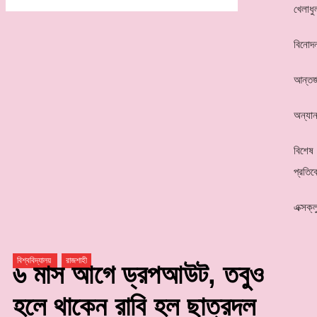
খেলাধু
বিনোদ
আন্তর্
অন্যান
বিশেষ
প্রতিব
এক্সক্
বিশ্ববিদ্যালয়
রাজশাহী
৬ মাস আগে ড্রপআউট, তবুও
হলে থাকেন রাবি হল ছাত্রদল