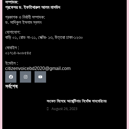
সম্পাদক:
প্রফেসর ড. ইফতিখারুল আলম মাসউদ
প্রকাশক ও নির্বাহী সম্পাদক:
ড. সাদিকুল ইসলাম স্বপন
যোগাযোগ:
বাড়ি ০১, রোড নং-১১, সেক্টর- ১৩, উত্তরা ঢাকা-১২৩০
মোবাইল :
০১৭১৪-৯০৮৫৪৫
ইমেইল :
citizenvoicebd2020@gmail.com
সর্বশেষ
সংকেত মিলেছে আর্জেন্টিনার নিখোঁজ সাবমেরিনের
August 26, 2023