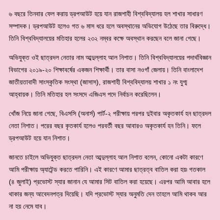
৬ বছরে তিনবার ফেল করায় ড্রপআউট হয়ে যান রাজশাহী বিশ্ববিদ্যালয় হল শাখার সাধারণ
সম্পাদক। ড্রপআউট হলেও গত ৬ মাস ধরে হলে অবস্থানের অভিযোগ উঠেছে তার বিরুদ্ধে।
তিনি বিশ্ববিদ্যালয়ের মতিহার হলের ২৩২ নম্বর কক্ষে অবস্থান করছেন বলে জানা গেছে।
অভিযুক্ত ওই ছাত্রদল নেতার নাম আব্দুল্লাহ আল নিশাত। তিনি বিশ্ববিদ্যালয়ের পদার্থবিজ্ঞান
বিভাগের ২০১৯-২০ শিক্ষাবর্ষের একজন শিক্ষার্থী। তার বাসা নওগাঁ জেলায়। তিনি বাংলাদেশ
জাতীয়তাবাদী সাংস্কৃতিক সংস্থা (জাসাস), রাজশাহী বিশ্ববিদ্যালয় শাখার ১ নং যুগ্ম
আহ্বায়ক। তিনি মতিহার হল সংসদে এজিএস পদে নির্বাচন করেছিলেন।
খোঁজ নিয়ে জানা গেছে, বিএসসি (অনার্স) পার্ট-২ পরীক্ষায় পরপর দুইবার অকৃতকার্য হন ছাত্রদল
নেতা নিশাত। পরের বছর কৃতকার্য হলেও পরবর্তী বছর আবারও অকৃতকার্য হন তিনি। ফলে
ড্রপআউট হয়ে যান নিশাত।
জানতে চাইলে অভিযুক্ত ছাত্রদল নেতা আব্দুল্লাহ আল নিশাত বলেন, কোনো একটা কারণে
আমি পরীক্ষায় অ্যাটেন্ড করতে পারিনি। এই কারণে আমার ছাত্রত্ব বাতিল করা হয়৷ গতকাল
(৪ জুলাই) প্রভোস্ট স্যার জানান যে আমার সিট বাতিল করা হয়েছে। এরপর আমি আবার হলে
থাকার জন্য আবেদনপত্র দিয়েছি। যদি প্রভোস্ট স্যার অনুমতি দেন তাহলে আমি থাকব আর
না হয় নেমে যাব।