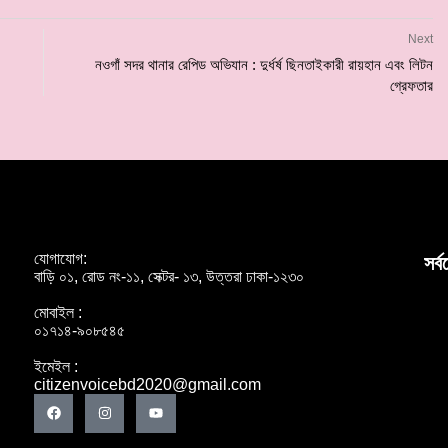
Next
নওগাঁ সদর থানার রেপিড অভিযান : দুর্ধর্ষ ছিনতাইকারী রায়হান এবং লিটন
গ্রেফতার
যোগাযোগ:
সর্
বাড়ি ০১, রোড নং-১১, সেক্টর- ১৩, উত্তরা ঢাকা-১২৩০
মোবাইল :
০১৭১৪-৯০৮৫৪৫
ইমেইল :
citizenvoicebd2020@gmail.com