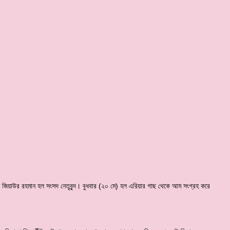
ছেন জিয়াউর রহমান হল সংসদ নেতৃবৃন্দ। বুধবার (২০ মে) হল এরিয়ার গাছ থেকে আম সংগ্রহ করে