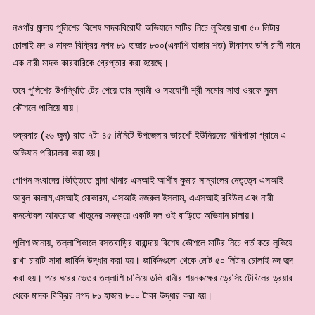
নওগাঁর মান্দায় পুলিশের বিশেষ মাদকবিরোধী অভিযানে মাটির নিচে লুকিয়ে রাখা ৫০ লিটার
চোলাই মদ ও মাদক বিক্রির নগদ ৮১ হাজার ৮০০(একাশি হাজার শত) টাকাসহ ডলি রানী নামে
এক নারী মাদক কারবারিকে গ্রেপ্তার করা হয়েছে।
তবে পুলিশের উপস্থিতি টের পেয়ে তার স্বামী ও সহযোগী শ্রী সমোর সাহা ওরফে সুমন
কৌশলে পালিয়ে যায়।
শুক্রবার (২৬ জুন) রাত ৭টা ৪৫ মিনিটে উপজেলার ভারশোঁ ইউনিয়নের ঋষিপাড়া গ্রামে এ
অভিযান পরিচালনা করা হয়।
গোপন সংবাদের ভিত্তিতে মান্দা থানার এসআই আশীষ কুমার সান্যালের নেতৃত্বে এসআই
আবুল কালাম,এসআই মোকারম, এসআই নজরুল ইসলাম, এএসআই রবিউল এবং নারী
কনস্টেবল আফরোজা খাতুনের সমন্বয়ে একটি দল ওই বাড়িতে অভিযান চালায়।
পুলিশ জানায়, তল্লাশিকালে বসতবাড়ির বারান্দায় বিশেষ কৌশলে মাটির নিচে গর্ত করে লুকিয়ে
রাখা চারটি সাদা জার্কিন উদ্ধার করা হয়। জার্কিনগুলো থেকে মোট ৫০ লিটার চোলাই মদ জব্দ
করা হয়। পরে ঘরের ভেতর তল্লাশি চালিয়ে ডলি রানীর শয়নকক্ষের ড্রেসিং টেবিলের ড্রয়ার
থেকে মাদক বিক্রির নগদ ৮১ হাজার ৮০০ টাকা উদ্ধার করা হয়।