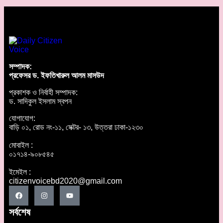
সম্পাদক:
প্রফেসর ড. ইফতিখারুল আলম মাসউদ
প্রকাশক ও নির্বাহী সম্পাদক:
ড. সাদিকুল ইসলাম স্বপন
যোগাযোগ:
বাড়ি ০১, রোড নং-১১, সেক্টর- ১৩, উত্তরা ঢাকা-১২৩০
মোবাইল :
০১৭১৪-৯০৮৫৪৫
ইমেইল :
citizenvoicebd2020@gmail.com
সর্বশেষ