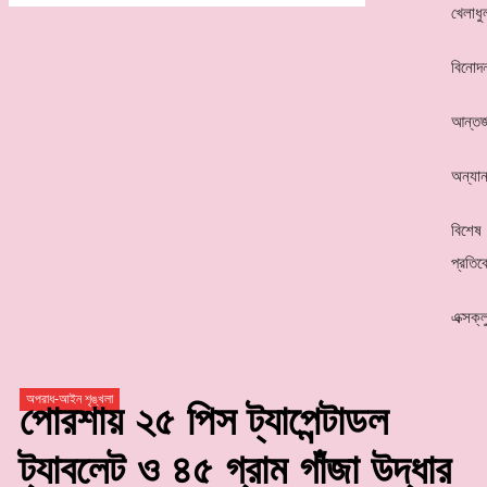
খেলাধু
বিনোদ
আন্তর্
অন্যান
বিশেষ
প্রতিব
এক্সক্
অপরাধ-আইন শৃঙ্খলা
পোরশায় ২৫ পিস ট্যাপেন্টাডল
ট্যাবলেট ও ৪৫ গ্রাম গাঁজা উদ্ধার