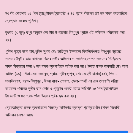
নওগাঁর পোরশায় ২৫ পিস ট্যাপেন্টাডল ট্যাবলেট ও ৪৫ গ্রাম গাঁজাসহ দুই জন মাদক কারবারিকে
গ্রেপ্তার করেছে পুলিশ।
বুধবার (৩ জুন) দুপুর অনুমান দের টায় উপজেলার বিষ্ণুপুর গ্রামে এই অভিযান পরিচালনা করা
হয়।
পুলিশ সূত্রে জানা যায়,পুলিশ সুপার মোঃ তারিকুল ইসলামের দিকনির্দেশনায় বিষ্ণুপুর গ্রামের
সালাম চৌধুরীর আম বাগানের ভিতর সঙ্গীয় অফিসার ও ফোর্সসহ গোপন সংবাদের ভিত্তিতে
মাদক বিক্রয়ের সময় ২ জন মাদক ব্যবসায়িকে আটক করা হয়। উক্ত মাদক ব্যবসায়ি মোঃ আল
আমিন (১৯), পিতা-মোঃ সেতাবুর, গ্রাম- শ্রীকৃষ্ণপুর, মোঃ মেহেদী হাসান(২০), পিতা-
সানাউল্লাহ, গ্রাম-বিষ্ণুপুর , উভয় থানা- পোরশা, জেলা-নওগাঁ এর দেহ তল্লাশি করিয়া
তাহাদের পরিহিত লুঙ্গীর ডান কোচ ও প্যান্টের পকেট হইতে সর্বমোট ২৫ পিস ট্যাপেন্টাডল
ট্যাবলেট ও ৪৫ গ্রাম গাঁজা উদ্ধার পূর্বক জব্দ করা হয়।
গ্রেফতারকৃত মাদক ব্যবসায়িদের বিরুদ্ধে আইনগত ব্যবস্থা প্রক্রিয়াধীন।মাদক বিরোধী
অভিযান চলমান আছে।