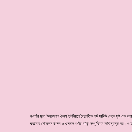
নওগাঁর মান্দা উপজেলার মৈনম ইউনিয়নে বৈদ্যুতিক শর্ট সার্কিট থেকে সৃষ্ট এক
দুর্ঘটনায় মোসলেম উদ্দিন ও ওসমান গণীর বাড়ি সম্পূর্ণভাবে ক্ষতিগ্রস্ত হয়। 