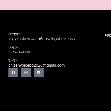
যোগাযোগ:
সর্
বাড়ি ০১, রোড নং-১১, সেক্টর- ১৩, উত্তরা ঢাকা-১২৩০
মোবাইল :
০১৭১৪-৯০৮৫৪৫
ইমেইল :
citizenvoicebd2020@gmail.com