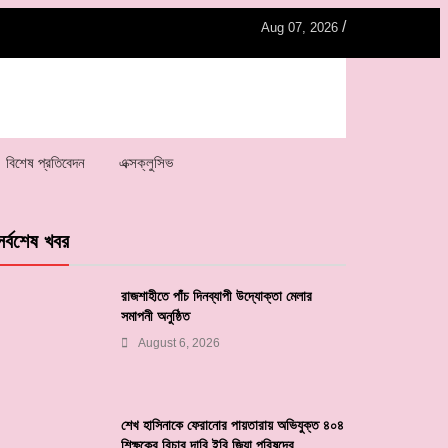
/
Aug 07, 2026
বিশেষ প্রতিবেদন
এক্সক্লুসিভ
সর্বশেষ খবর
রাজশাহীতে পাঁচ দিনব্যাপী উদ্যোক্তা মেলার
সমাপনী অনুষ্ঠিত
August 6, 2026
শেখ হাসিনাকে ফেরানোর পায়তারায় অভিযুক্ত ৪০৪
শিক্ষকের বিচার দাবি ইবি জিয়া পরিষদের