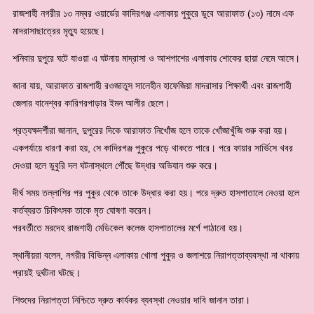
রাজশাহী নগরীর ১৩ নম্বর ওয়ার্ডের কাদিরগঞ্জ এলাকায় পুকুরে ডুবে আরাফাত (১৩) নামে এক
মাদরাসাছাত্রের মৃত্যু হয়েছে।
শনিবার দুপুরে ঘটে যাওয়া এ ঘটনায় মাদ্রাসা ও আশপাশের এলাকায় শোকের ছায়া নেমে আসে।
জানা যায়, আরাফাত রাজশাহী রওজাতুস সালেহীন হাফেজিয়া মাদরাসার শিক্ষার্থী এবং রাজশাহী
জেলার বানেশ্বর কারিগরপাড়ার ইমন আলীর ছেলে।
প্রত্যক্ষদর্শীরা জানান, দুপুরের দিকে আরাফাত নিখোঁজ হলে তাকে খোঁজাখুঁজি শুরু করা হয়।
একপর্যায়ে ধারণা করা হয়, সে কাদিরগঞ্জ পুকুরে পড়ে থাকতে পারে। পরে ফায়ার সার্ভিসে খবর
দেওয়া হলে ডুবুরি দল ঘটনাস্থলে পৌঁছে উদ্ধার অভিযান শুরু করে।
দীর্ঘ সময় তল্লাশির পর পুকুর থেকে তাকে উদ্ধার করা হয়। পরে দ্রুত হাসপাতালে নেওয়া হলে
কর্তব্যরত চিকিৎসক তাকে মৃত ঘোষণা করেন।
পরবর্তীতে মরদেহ রাজশাহী মেডিকেল কলেজ হাসপাতালের মর্গে পাঠানো হয়।
স্থানীয়রা বলেন, নগরীর বিভিন্ন এলাকায় খোলা পুকুর ও জলাশয়ে নিরাপত্তাব্যবস্থা না থাকায়
প্রায়ই দুর্ঘটনা ঘটছে।
শিশুদের নিরাপত্তা নিশ্চিতে দ্রুত কার্যকর ব্যবস্থা নেওয়ার দাবি জানান তারা।