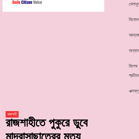
খেলাধু
বিনোদ
আন্তর্
অন্যান
বিশেষ
প্রতিব
এক্সক্
রাজশাহী
রাজশাহীতে পুকুরে ডুবে
মাদরাসাছাত্রের মৃত্যু