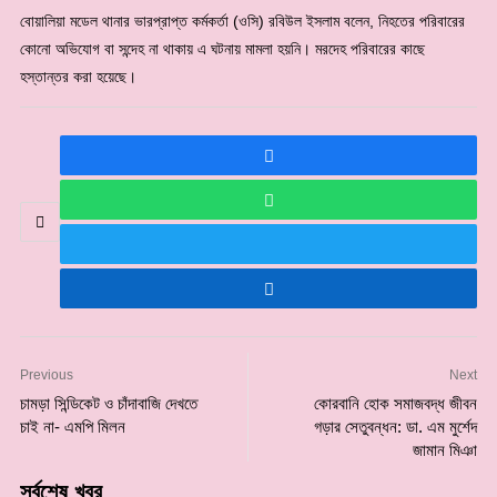
বোয়ালিয়া মডেল থানার ভারপ্রাপ্ত কর্মকর্তা (ওসি) রবিউল ইসলাম বলেন, নিহতের পরিবারের
কোনো অভিযোগ বা সন্দেহ না থাকায় এ ঘটনায় মামলা হয়নি। মরদেহ পরিবারের কাছে
হস্তান্তর করা হয়েছে।
Previous
Next
চামড়া সিন্ডিকেট ও চাঁদাবাজি দেখতে
কোরবানি হোক সমাজবদ্ধ জীবন
চাই না- এমপি মিলন
গড়ার সেতুবন্ধন: ডা. এম মুর্শেদ
জামান মিঞা
সর্বশেষ খবর