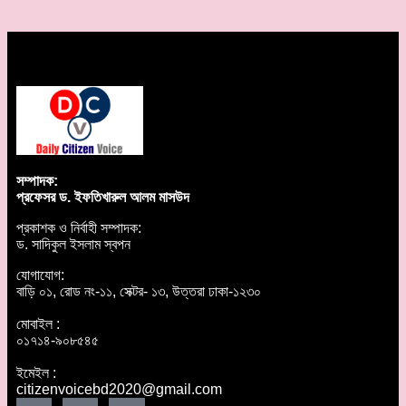
সম্পাদক:
প্রফেসর ড. ইফতিখারুল আলম মাসউদ
প্রকাশক ও নির্বাহী সম্পাদক:
ড. সাদিকুল ইসলাম স্বপন
যোগাযোগ:
বাড়ি ০১, রোড নং-১১, সেক্টর- ১৩, উত্তরা ঢাকা-১২৩০
মোবাইল :
০১৭১৪-৯০৮৫৪৫
ইমেইল :
citizenvoicebd2020@gmail.com