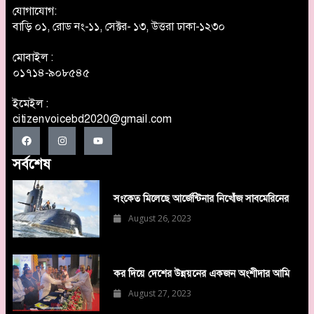
যোগাযোগ:
বাড়ি ০১, রোড নং-১১, সেক্টর- ১৩, উত্তরা ঢাকা-১২৩০
মোবাইল :
০১৭১৪-৯০৮৫৪৫
ইমেইল :
citizenvoicebd2020@gmail.com
সর্বশেষ
সংকেত মিলেছে আর্জেন্টিনার নিখোঁজ সাবমেরিনের
August 26, 2023
কর দিয়ে দেশের উন্নয়নের একজন অংশীদার আমি
August 27, 2023