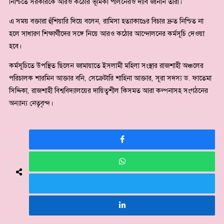
নিশ্চিতে সরকারকে আরও কঠোর ভূমিকা পালনেরও দাবি জানান তারা।
এ সময় বক্তারা হুঁশিয়ারি দিয়ে বলেন, রামিসা হত্যাকাণ্ডের বিচার দ্রুত নিশ্চিত না
হলে সাধারণ শিক্ষার্থীদের সঙ্গে নিয়ে আরও কঠোর আন্দোলনের কর্মসূচি দেওয়া
হবে।
কর্মসূচিতে উপস্থিত ছিলেন জামায়াতে ইসলামী মহিলা সংস্থার রাজশাহী অঞ্চলের
পরিচালক শারমিন আক্তার বনি, সেক্রেটারি শাহিনা আক্তার, সূরা সদস্য ড. ফাতেমা
সিদ্দিকা, রাজশাহী বিশ্ববিদ্যালয়ের দায়িত্বশীল কিসমত আরা কল্পনাসহ সংগঠনের
অন্যান্য নেতৃবৃন্দ।