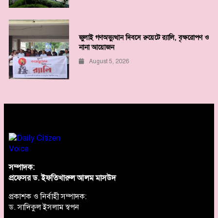
জুলাই গণঅভ্যুত্থান দিবসে রুয়েটে র‌্যালি, বৃক্ষরোপণ ও
নানা আয়োজন
August 5, 2026
সম্পাদক:
প্রফেসর ড. ইফতিখারুল আলম মাসউদ
প্রকাশক ও নির্বাহী সম্পাদক:
ড. সাদিকুল ইসলাম স্বপন