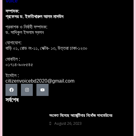
সম্পাদক:
প্রফেসর ড. ইফতিখারুল আলম মাসউদ
প্রকাশক ও নির্বাহী সম্পাদক:
ড. সাদিকুল ইসলাম স্বপন
যোগাযোগ:
বাড়ি ০১, রোড নং-১১, সেক্টর- ১৩, উত্তরা ঢাকা-১২৩০
মোবাইল :
০১৭১৪-৯০৮৫৪৫
ইমেইল :
citizenvoicebd2020@gmail.com
সর্বশেষ
সংকেত মিলেছে আর্জেন্টিনার নিখোঁজ সাবমেরিনের
August 26, 2023