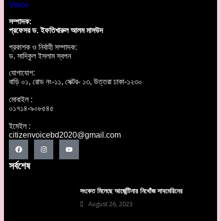
সম্পাদক:
প্রফেসর ড. ইফতিখারুল আলম মাসউদ
প্রকাশক ও নির্বাহী সম্পাদক:
ড. সাদিকুল ইসলাম স্বপন
যোগাযোগ:
বাড়ি ০১, রোড নং-১১, সেক্টর- ১৩, উত্তরা ঢাকা-১২৩০
মোবাইল :
০১৭১৪-৯০৮৫৪৫
ইমেইল :
citizenvoicebd2020@gmail.com
সর্বশেষ
সংকেত মিলেছে আর্জেন্টিনার নিখোঁজ সাবমেরিনের
August 26, 2023