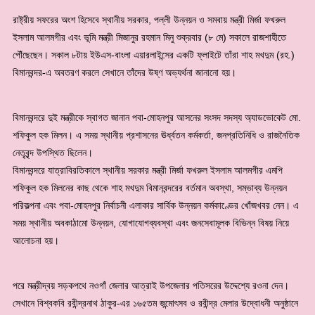
রাষ্ট্রীয় সফরের অংশ হিসেবে স্থানীয় সরকার, পল্লী উন্নয়ন ও সমবায় মন্ত্রী মির্জা ফখরুল
ইসলাম আলমগীর এবং ভূমি মন্ত্রী মিজানুর রহমান মিনু শুক্রবার (৮ মে) সকালে রাজশাহীতে
পৌঁছেছেন। সকাল ৮টায় ইউএস-বাংলা এয়ারলাইন্সের একটি ফ্লাইটে তাঁরা শাহ মখদুম (রহ.)
বিমানবন্দর-এ অবতরণ করলে সেখানে তাঁদের উষ্ণ অভ্যর্থনা জানানো হয়।
বিমানবন্দরে দুই মন্ত্রীকে স্বাগত জানান পবা-মোহনপুর আসনের সংসদ সদস্য অ্যাডভোকেট মো.
শফিকুল হক মিলন। এ সময় স্থানীয় প্রশাসনের ঊর্ধ্বতন কর্মকর্তা, জনপ্রতিনিধি ও রাজনৈতিক
নেতৃবৃন্দ উপস্থিত ছিলেন।
বিমানবন্দরে যাত্রাবিরতিকালে স্থানীয় সরকার মন্ত্রী মির্জা ফখরুল ইসলাম আলমগীর এমপি
শফিকুল হক মিলনের কাছ থেকে শাহ মখদুম বিমানবন্দরের বর্তমান অবস্থা, সম্ভাব্য উন্নয়ন
পরিকল্পনা এবং পবা-মোহনপুর নির্বাচনী এলাকার সার্বিক উন্নয়ন কর্মকাণ্ডের খোঁজখবর নেন। এ
সময় স্থানীয় অবকাঠামো উন্নয়ন, যোগাযোগব্যবস্থা এবং জনসেবামূলক বিভিন্ন বিষয় নিয়ে
আলোচনা হয়।
পরে মন্ত্রীদ্বয় সড়কপথে নওগাঁ জেলার আত্রাই উপজেলার পতিসরের উদ্দেশ্যে রওনা দেন।
সেখানে বিশ্বকবি রবীন্দ্রনাথ ঠাকুর-এর ১৬৫তম জন্মোৎসব ও রবীন্দ্র মেলার উদ্বোধনী অনুষ্ঠানে