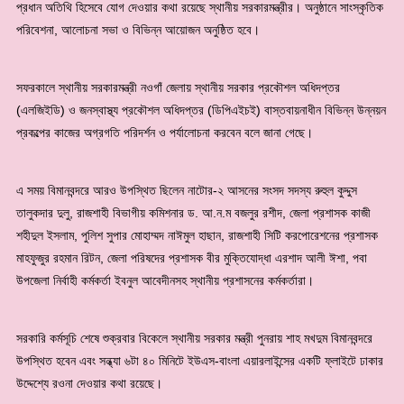
প্রধান অতিথি হিসেবে যোগ দেওয়ার কথা রয়েছে স্থানীয় সরকারমন্ত্রীর। অনুষ্ঠানে সাংস্কৃতিক
পরিবেশনা, আলোচনা সভা ও বিভিন্ন আয়োজন অনুষ্ঠিত হবে।
সফরকালে স্থানীয় সরকারমন্ত্রী নওগাঁ জেলায় স্থানীয় সরকার প্রকৌশল অধিদপ্তর
(এলজিইডি) ও জনস্বাস্থ্য প্রকৌশল অধিদপ্তর (ডিপিএইচই) বাস্তবায়নাধীন বিভিন্ন উন্নয়ন
প্রকল্পের কাজের অগ্রগতি পরিদর্শন ও পর্যালোচনা করবেন বলে জানা গেছে।
এ সময় বিমানবন্দরে আরও উপস্থিত ছিলেন নাটোর-২ আসনের সংসদ সদস্য রুহুল কুদ্দুস
তালুকদার দুলু, রাজশাহী বিভাগীয় কমিশনার ড. আ.ন.ম বজলুর রশীদ, জেলা প্রশাসক কাজী
শহীদুল ইসলাম, পুলিশ সুপার মোহাম্মদ নাঈমুল হাছান, রাজশাহী সিটি করপোরেশনের প্রশাসক
মাহফুজুর রহমান রিটন, জেলা পরিষদের প্রশাসক বীর মুক্তিযোদ্ধা এরশাদ আলী ঈশা, পবা
উপজেলা নির্বাহী কর্মকর্তা ইবনুল আবেদীনসহ স্থানীয় প্রশাসনের কর্মকর্তারা।
সরকারি কর্মসূচি শেষে শুক্রবার বিকেলে স্থানীয় সরকার মন্ত্রী পুনরায় শাহ মখদুম বিমানবন্দরে
উপস্থিত হবেন এবং সন্ধ্যা ৬টা ৪০ মিনিটে ইউএস-বাংলা এয়ারলাইন্সের একটি ফ্লাইটে ঢাকার
উদ্দেশ্যে রওনা দেওয়ার কথা রয়েছে।