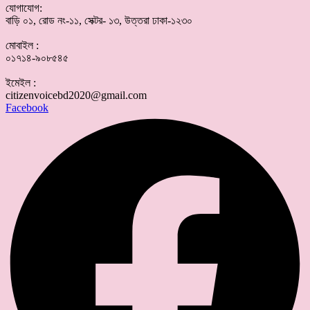
যোগাযোগ:
বাড়ি ০১, রোড নং-১১, সেক্টর- ১৩, উত্তরা ঢাকা-১২৩০
মোবাইল :
০১৭১৪-৯০৮৫৪৫
ইমেইল :
citizenvoicebd2020@gmail.com
Facebook