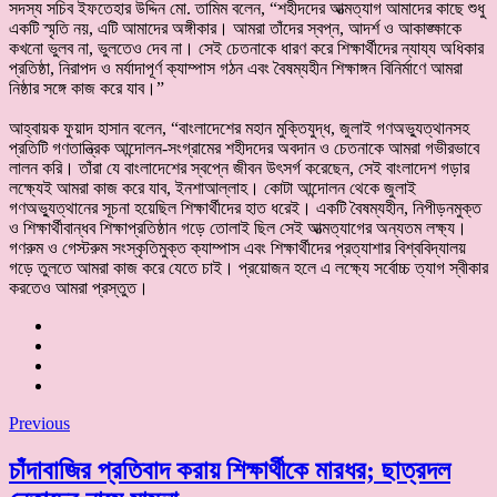
‎সদস্য সচিব ইফতেহার উদ্দিন মো. তামিম বলেন, “শহীদদের আত্মত্যাগ আমাদের কাছে শুধু
একটি স্মৃতি নয়, এটি আমাদের অঙ্গীকার। আমরা তাঁদের স্বপ্ন, আদর্শ ও আকাঙ্ক্ষাকে
কখনো ভুলব না, ভুলতেও দেব না। সেই চেতনাকে ধারণ করে শিক্ষার্থীদের ন্যায্য অধিকার
প্রতিষ্ঠা, নিরাপদ ও মর্যাদাপূর্ণ ক্যাম্পাস গঠন এবং বৈষম্যহীন শিক্ষাঙ্গন বিনির্মাণে আমরা
নিষ্ঠার সঙ্গে কাজ করে যাব।”
‎আহ্বায়ক ফুয়াদ হাসান বলেন, “বাংলাদেশের মহান মুক্তিযুদ্ধ, জুলাই গণঅভ্যুত্থানসহ
প্রতিটি গণতান্ত্রিক আন্দোলন-সংগ্রামের শহীদদের অবদান ও চেতনাকে আমরা গভীরভাবে
লালন করি। তাঁরা যে বাংলাদেশের স্বপ্নে জীবন উৎসর্গ করেছেন, সেই বাংলাদেশ গড়ার
লক্ষ্যেই আমরা কাজ করে যাব, ইনশাআল্লাহ। কোটা আন্দোলন থেকে জুলাই
গণঅভ্যুত্থানের সূচনা হয়েছিল শিক্ষার্থীদের হাত ধরেই। একটি বৈষম্যহীন, নিপীড়নমুক্ত
ও শিক্ষার্থীবান্ধব শিক্ষাপ্রতিষ্ঠান গড়ে তোলাই ছিল সেই আত্মত্যাগের অন্যতম লক্ষ্য।
গণরুম ও গেস্টরুম সংস্কৃতিমুক্ত ক্যাম্পাস এবং শিক্ষার্থীদের প্রত্যাশার বিশ্ববিদ্যালয়
গড়ে তুলতে আমরা কাজ করে যেতে চাই। প্রয়োজন হলে এ লক্ষ্যে সর্বোচ্চ ত্যাগ স্বীকার
করতেও আমরা প্রস্তুত।
Previous
চাঁদাবাজির প্রতিবাদ করায় শিক্ষার্থীকে মারধর; ছাত্রদল