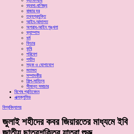
ব্যাংক-বীমা
ব্যবসা-বাণিজ্য
বাজার দর
তথ্যপ্রযুক্তি
আইন-আদালত
অপরাধ-আইন শৃঙ্খলা
ক্যাম্পাস
ধর্ম
ফিচার
কৃষি
পরিবেশ
পর্যটন
সড়ক ও যোগাযোগ
মতামত
সম্পাদকীয়
শিল্প-সাহিত্য
সীমান্ত সমাচার
বিশেষ প্রতিবেদন
এক্সক্লুসিভ
বিশ্ববিদ্যালয়
‎জুলাই শহীদের কবর জিয়ারতের মাধ্যমে ইবি
জাতীয় ছাত্রশক্তির যাত্রা শুরু