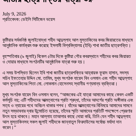
July 9, 2026
প্রতিবেদক: ডেইলি সিটিজেন ভয়েস
কুষ্টিয়ার সর্বকনিষ্ঠ জুলাইযোদ্ধা শহীদ আব্দুল্লাহ আল মুস্তাকিনের কবর জিয়ারতের মাধ্যমে
আনুষ্ঠানিক কার্যক্রম শুরু করেছে ইসলামী বিশ্ববিদ্যালয় (ইবি) শাখা জাতীয় ছাত্রশক্তি।
‎বৃহস্পতিবার (৯ জুলাই) বিকেল ৫টার দিকে কুষ্টিয়া পৌর কবরস্থানে শহীদের কবর জিয়ারত
ও দোয়ার মাধ্যমে সংগঠনটির আনুষ্ঠানিক যাত্রা শুরু হয়।
‎এ সময় উপস্থিত ছিলেন ইবি শাখা জাতীয় ছাত্রশক্তির আহ্বায়ক ফুয়াদ হাসান, সদস্য
সচিব ইফতেহার উদ্দিন মো. তামিম, মুখ্য সংগঠক যায়েদ বিন ওসমান এবং শহীদ আব্দুল্লাহ
আল মুস্তাকিনের পিতা মো. লোকমান হোসেনসহ স্থানীয় গণ্যমান্য ব্যক্তিরা।
‎মুখ্য সংগঠক যায়েদ বিন ওসমান বলেন, “আজকের এই যাত্রা আমাদের কাছে কেবল একটি
কর্মসূচি নয়; এটি শহীদদের আত্মত্যাগের প্রতি শ্রদ্ধা, তাঁদের আদর্শের প্রতি অঙ্গীকার এবং
সত্য ও ন্যায়ের পথে অবিচল থাকার শপথ। যাঁদের আত্মত্যাগের বিনিময়ে আমাদের সামনে
নতুন সম্ভাবনার দ্বার উন্মোচিত হয়েছে, তাঁদের স্মৃতি আমাদের প্রতিটি পদক্ষেপে প্রেরণার
উৎস হয়ে থাকবে। মহান আল্লাহ তাআলার কাছে দোয়া করি, তিনি যেন শহীদ আব্দুল্লাহ
আল মুস্তাকিনসহ সকল জুলাই শহীদকে জান্নাতুল ফিরদাউসের সর্বোচ্চ মর্যাদা দান
করেন।”