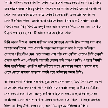
‘আমার পরীক্ষার হলে মোবাইল ফোন নিয়ে প্রবেশ করতে দেওয়া হয়নি। তাই বাধ্য
হয়ে ছাত্রশিবিরের দায়িত্বে থাকা ব্যক্তিদের কাছে আমার ফোনটি জমা রাখি। পরীক্ষা
শেষে বের হয়ে যখন তাদের কাছে ফোনটি ফেরত চাই, তখন তারা জানায় যে
ফোনটি হারিয়ে গেছে। এরপর তারা আমাকে নিয়ে থানায় একটি সাধারণ ডায়েরি
(জিডি) করে। কিন্তু জিডিতে সম্পূর্ণ দোষ আমার ওপর চাপিয়ে দেওয়া হয়। সেখানে
উল্লেখ করা হয় যে, ফোনটি আমার অজান্তে হারিয়ে গেছে।’
তিনি আরও লিখেন, প্রথমে সংশ্লিষ্টরা তার মোবাইল ফোনটি খুঁজে পাওয়া যাবে বলে
আশ্বস্ত করেছিলেন। পরে ফোনটি উদ্ধার করা সম্ভব না হলে উপযুক্ত ক্ষতিপূরণ
দেওয়ার প্রতিশ্রুতিও দেন। তবে ঘটনার প্রায় পাঁচ মাস পেরিয়ে গেলেও তিনি ফোনটি
ফেরত পাননি এবং প্রতিশ্রুতি অনুযায়ী কোনো ক্ষতিপূরণও পাননি। এ ছাড়া বিষয়টি
নিয়ে ছাত্রশিবিরের একাধিক দায়িত্বশীলের সঙ্গে যোগাযোগ করলেও তাদের কাছ
থেকে কোনো কার্যকর সমাধান পাননি বলে অভিযোগ করেন তিনি।
এ বিষয়ে শাখা শিবিরের সভাপতি মুজাহিদ ফয়সাল বলেন, ‘এডমিশন হেল্প ক্যাম্প
থেকে সাধারণত তথ্য সেবা, পানি, গার্ডিয়ানদের বসার ব্যবস্থা, প্রাইমারি মেডিসিন
সেবা দেওয়া হয়ে থাকে। এছাড়াও উপহার হিসেবে কলম এবং চাবির রিং দেওয়া
হয়েছিলো। ফোন বা ব্যাগ রাখা আমাদের সার্ভিসের মধ্যে ছিলো না কিংবা প্রস্তুতিও
ছিলো না। কিন্তু ঐদিন হলে ফোন, ব্যাগ নিয়ে ঢুকতে দিচ্ছিলো না বিধায়