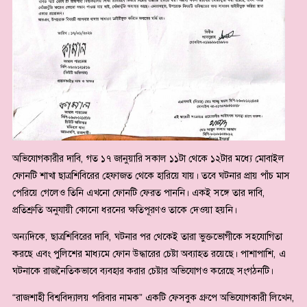
অভিযোগকারীর দাবি, গত ১৭ জানুয়ারি সকাল ১১টা থেকে ১২টার মধ্যে মোবাইল
ফোনটি শাখা ছাত্রশিবিরের হেফাজত থেকে হারিয়ে যায়। তবে ঘটনার প্রায় পাঁচ মাস
পেরিয়ে গেলেও তিনি এখনো ফোনটি ফেরত পাননি। একই সঙ্গে তার দাবি,
প্রতিশ্রুতি অনুযায়ী কোনো ধরনের ক্ষতিপূরণও তাকে দেওয়া হয়নি।
অন্যদিকে, ছাত্রশিবিরের দাবি, ঘটনার পর থেকেই তারা ভুক্তভোগীকে সহযোগিতা
করছে এবং পুলিশের মাধ্যমে ফোন উদ্ধারের চেষ্টা অব্যাহত রয়েছে। পাশাপাশি, এ
ঘটনাকে রাজনৈতিকভাবে ব্যবহার করার চেষ্টার অভিযোগও করেছে সংগঠনটি।
“রাজশাহী বিশ্ববিদ্যালয় পরিবার নামক” একটি ফেসবুক গ্রুপে অভিযোগকারী লিখেন,