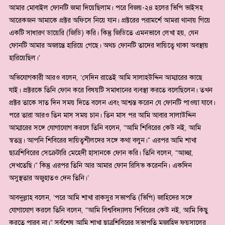
আমার মোবাইল ফোনটি জমা দিয়েছিলাম। পরে বিজয়-২৪ হলের ভিপি ভাইসহ
আরেকজন আমাকে প্রক্টর অফিসে নিয়ে যান। প্রক্টরের পরামর্শে আমরা থানায় গিয়ে
একটি সাধারণ ডায়েরি (জিডি) করি। কিন্তু জিডিতে এমনভাবে লেখা হয়, যেন
ফোনটি আমার অজান্তে হারিয়ে গেছে। অথচ ফোনটি তাদের দায়িত্বে থাকা অবস্থায়
হারিয়েছিল।’
অভিযোগকারী আরও বলেন, ‘সেদিন রাতেই আমি সালাহউদ্দিন আম্মারের কাছে
যাই। প্রক্টরকে তিনি ফোন করে বিষয়টি সমাধানের ব্যবস্থা করতে বলেছিলেন। তখন
প্রক্টর তাকে সাত দিন সময় দিতে বলেন এবং আশ্বস্ত করেন যে ফোনটি পাওয়া যাবে।
পরে তারা আরও তিন মাস সময় চান। তিন মাস পর আমি আবার সালাউদ্দিন
আম্মারের সঙ্গে যোগাযোগ করলে তিনি বলেন, “আমি শিবিরের কেউ নই, আমি
স্বতন্ত্র। আপনি শিবিরের দায়িত্বশীলদের সঙ্গে কথা বলুন।” এরপর আমি শাখা
ছাত্রশিবিরের সেক্রেটারি মেহেদী হাসানকে ফোন করি। তিনি বলেন, “আচ্ছা,
দেখতেছি।” কিন্তু এরপর তিনি আর আমার ফোন রিসিভ করেননি। একদিন
অসুস্থতার অজুহাতও দেন তিনি।’
আবদুল্লাহ বলেন, ‘পরে আমি শাখা রাকসুর সভাপতি (ভিপি) জাহিদের সঙ্গে
যোগাযোগ করলে তিনি বলেন, “আমি বিশ্ববিদ্যালয় শিবিরের কেউ নই, আমি কিছু
করতে পারব না।” সর্বশেষ আমি শাখা ছাত্রশিবিরের সভাপতি মুজাহিদ ফয়সালের