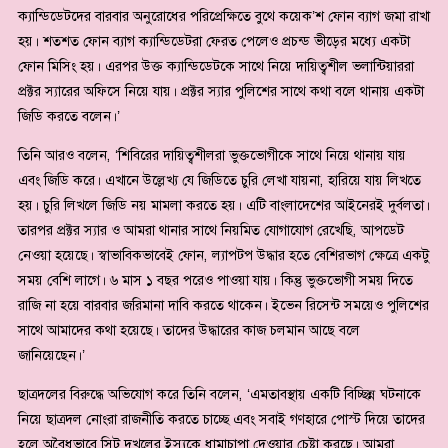
ক্যান্ডিডেটদের বারবার অনুরোধের পরিপ্রেক্ষিতে বুথে কয়েক’শ ফোন ব্যাগ জমা রাখা
হয়। শতশত ফোন ব্যাগ ক্যান্ডিডেটরা ফেরত পেলেও প্রচন্ড ভীড়ের মধ্যে একটা
ফোন মিসিং হয়। এরপর উক্ত ক্যান্ডিডেটকে সাথে নিয়ে দায়িত্বশীল ভলান্টিয়াররা
প্রক্টর স্যারের অফিসে নিয়ে যায়। প্রক্টর স্যার পুলিশের সাথে কথা বলে থানায় একটা
জিডি করতে বলেন।’
তিনি আরও বলেন, ‘শিবিরের দায়িত্বশীলরা ভুক্তভোগীকে সাথে নিয়ে থানায় যায়
এবং জিডি করে। এখানে উল্লেখ্য যে জিডিতে চুরি লেখা যায়না, হারিয়ে যায় লিখতে
হয়। চুরি লিখলে জিডি নয় মামলা করতে হয়। এটি বাংলাদেশের আইনেরই দুর্বলতা।
তারপর প্রক্টর স্যার ও আমরা থানার সাথে নিয়মিত যোগাযোগ রেখেছি, আপডেট
নেওয়া হয়েছে। স্বাভাবিকভাবেই ফোন, ল্যাপটপ উদ্ধার হতে বেশিরভাগ ক্ষেত্রে একটু
সময় বেশি লাগে। ৬ মাস ১ বছর পরেও পাওয়া যায়। কিন্তু ভুক্তভোগী সময় দিতে
রাজি না হয়ে বারবার জরিমানা দাবি করতে থাকেন। ইভেন রিসেন্ট সময়েও পুলিশের
সাথে আমাদের কথা হয়েছে। তাদের উদ্ধারের কাজ চলমান আছে বলে
জানিয়েছেন।’
ছাত্রদলের বিরুদ্ধে অভিযোগ করে তিনি বলেন, ‘এমতাবস্থায় একটি বিচ্ছিন্ন ঘটনাকে
নিয়ে ছাত্রদল নোংরা রাজনীতি করতে চাচ্ছে এবং সবাই গণহারে পোস্ট দিয়ে তাদের
হলে অবৈধভাবে সিট দখলের ইস্যুকে ধামাচাপা দেওয়ার চেষ্টা করছে। আমরা