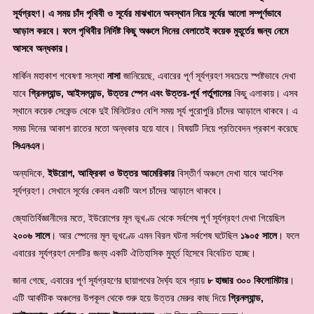
সূর্যগ্রহণ। এ সময় চাঁদ পৃথিবী ও সূর্যের মাঝখানে অবস্থান নিয়ে সূর্যের আলো সম্পূর্ণভাবে
আড়াল করবে। ফলে পৃথিবীর নির্দিষ্ট কিছু অঞ্চলে দিনের বেলাতেই কয়েক মুহূর্তের জন্য নেমে
আসবে অন্ধকার।
মার্কিন মহাকাশ গবেষণা সংস্থা
নাসা
জানিয়েছে, এবারের পূর্ণ সূর্যগ্রহণ সবচেয়ে স্পষ্টভাবে দেখা
যাবে
গ্রিনল্যান্ড, আইসল্যান্ড, উত্তর স্পেন এবং উত্তর-পূর্ব পর্তুগালের
কিছু এলাকায়। এসব
স্থানে কয়েক সেকেন্ড থেকে দুই মিনিটেরও বেশি সময় সূর্য পুরোপুরি চাঁদের আড়ালে থাকবে। এ
সময় দিনের আকাশ রাতের মতো অন্ধকার হয়ে যাবে। বিষয়টি নিয়ে প্রতিবেদন প্রকাশ করেছে
সিএনএন
।
অন্যদিকে,
ইউরোপ, আফ্রিকা ও উত্তর আমেরিকার
বিস্তীর্ণ অঞ্চলে দেখা যাবে আংশিক
সূর্যগ্রহণ। সেখানে সূর্যের কেবল একটি অংশ চাঁদের আড়ালে থাকবে।
জ্যোতির্বিজ্ঞানীদের মতে, ইউরোপের মূল ভূখণ্ড থেকে সর্বশেষ পূর্ণ সূর্যগ্রহণ দেখা গিয়েছিল
২০০৬ সালে
। আর স্পেনের মূল ভূখণ্ডে এমন বিরল ঘটনা সর্বশেষ ঘটেছিল
১৯০৫ সালে
। ফলে
এবারের সূর্যগ্রহণ দেশটির জন্য একটি ঐতিহাসিক মুহূর্ত হিসেবে বিবেচিত হচ্ছে।
জানা গেছে, এবারের পূর্ণ সূর্যগ্রহণের ছায়াপথের দৈর্ঘ্য হবে প্রায়
৮ হাজার ৩০০ কিলোমিটার
।
এটি আর্কটিক অঞ্চলের উপকূল থেকে শুরু হয়ে উত্তর মেরুর কাছ দিয়ে
গ্রিনল্যান্ড,