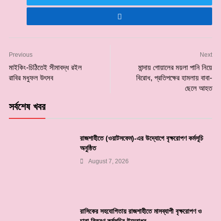
Previous
Next
মাইকিং-চিঠিতেই সীমাবদ্ধ রইল
মান্দায় গোয়ালের ময়লা পানি নিয়ে
রাবির মধুফল উৎসব
বিরোধ, প্রতিপক্ষের হামলায় বাবা-
ছেলে আহত
সর্বশেষ খবর
রাজশাহীতে (ওয়াটসফেম)-এর উদ্যোগে বৃক্ষরোপণ কর্মসূচি
অনুষ্ঠিত
August 7, 2026
রাসিকের সহযোগিতায় রাজশাহীতে মাসব্যাপী বৃক্ষরোপণ ও
চারা বিতরণ কর্মসূচির উদ্বোধন