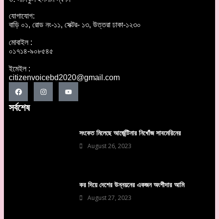
যোগাযোগ:
বাড়ি ০১, রোড নং-১১, সেক্টর- ১৩, উত্তরা ঢাকা-১২৩০
মোবাইল :
০১৭১৪-৯০৮৫৪৫
ইমেইল :
citizenvoicebd2020@gmail.com
সর্বশেষ
সংকেত মিলেছে আর্জেন্টিনার নিখোঁজ সাবমেরিনের
August 26, 2023
কর দিয়ে দেশের উন্নয়নের একজন অংশীদার আমি
August 27, 2023