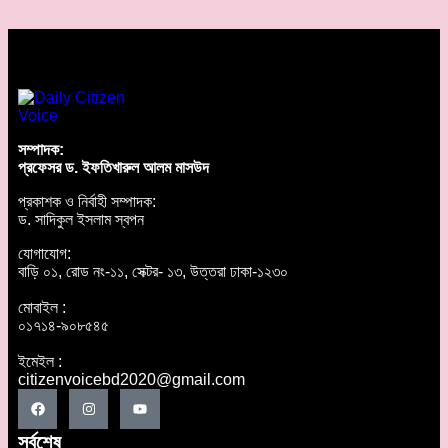
সম্পাদক:
প্রফেসর ড. ইফতিখারুল আলম মাসউদ
প্রকাশক ও নির্বাহী সম্পাদক:
ড. সাদিকুল ইসলাম স্বপন
যোগাযোগ:
বাড়ি ০১, রোড নং-১১, সেক্টর- ১৩, উত্তরা ঢাকা-১২৩০
মোবাইল :
০১৭১৪-৯০৮৫৪৫
ইমেইল :
citizenvoicebd2020@gmail.com
সর্বশেষ