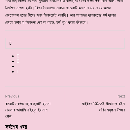
শাখা ছাত্রদলের সভাপতি সুলতান আহমেদ রাহী বলেন, আমাদের দলের পক্ষ থেকে এমন কোনো
নির্দেশনা দেওয়া হয়নি। বিশ্ববিদ্যালয়ের কোনো প্রভোস্ট বলতে পারবে না যে আমরা
কোনোসময় হলের সিটের জন্য রিকোয়েস্ট করেছি। আর আমাদের ছাত্রদলের ফর্ম ছাড়ার
কোনো তথ্য বা নির্দেশনা নেই আপাতত, ফর্ম পূরণ করবে কীভাবে।
Previous
Next
রুয়েটে স্বপদে বহাল জুলাই হামলা
মাইকিং-চিঠিতেই সীমাবদ্ধ রইল
মামলার আসামি রাইসুল ইসলাম
রাবির মধুফল উৎসব
রোজ
সর্বশেষ খবর