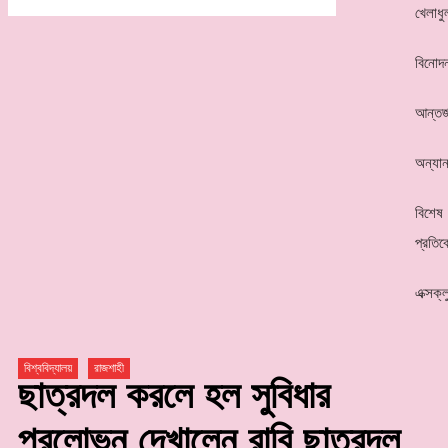
খেলাধু
বিনোদ
আন্তর্
অন্যান
বিশেষ
প্রতিব
এক্সক্
বিশ্ববিদ্যালয়
রাজশাহী
ছাত্রদল করলে হল সুবিধার
প্রলোভন দেখালেন রাবি ছাত্রদল