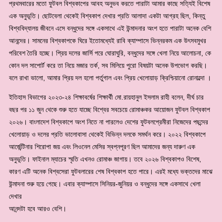
প্রথমবারের মতো ফুটবল বিশ্বকাপের আবহ অনুভব করতে পারাটা আমার কাছে সত্যিই বিশেষ
এক অনুভূতি। ছোটবেলা থেকেই বিশ্বকাপ দেখার প্রতি আলাদা একটা আগ্রহ ছিল, কিন্তু
বিশ্ববিদ্যালয় জীবনে এসে বন্ধুদের সঙ্গে একসাথে এই উন্মাদনার অংশ হতে পারাটা অনেক বেশি
আনন্দের। সামনের বিশ্বকাপকে ঘিরে ইতোমধ্যেই রাবি ক্যাম্পাসে ভিন্নরকম এক উৎসবমুখর
পরিবেশ তৈরি হচ্ছে। প্রিয় দলের জার্সি পরে ঘোরাঘুরি, বন্ধুদের সঙ্গে খেলা নিয়ে আলোচনা, কে
কোন দল সাপোর্ট করে তা নিয়ে মজার তর্ক, সব মিলিয়ে পুরো বিষয়টা অনেক উপভোগ করছি।
বলে রাখা ভালো, আমার প্রিয় দল হলো পর্তুগাল এবং প্রিয় খেলোয়াড় ক্রিশ্চিয়ানো রোনাল্দো ।
ইতিহাস বিভাগের ২০২৩-২৪ শিক্ষাবর্ষের শিক্ষার্থী মো.রায়হানুল ইসলাম রাহী বলেন, দীর্ঘ চার
বছর পর ১১ জুন থেকে শুরু হতে যাচ্ছে বিশ্বের সবচেয়ে রোমাঞ্চকর আয়োজন ফুটবল বিশ্বকাপ
২০২৬। বাংলাদেশ বিশ্বকাপে অংশ নিতে না পারলেও দেশের ফুটবলপ্রেমীরা নিজেদের পছন্দের
খেলোয়াড় ও দলের প্রতি ভালোবাসা থেকেই বিভিন্ন দলকে সমর্থন করে। ২০২২ বিশ্বকাপে
আর্জেন্টিনার শিরোপা জয় এবং লিওনেল মেসির স্বপ্নপূরণ ছিল আমাদের জন্য দারুণ এক
অনুভূতি। ফাইনাল ম্যাচের স্মৃতি এখনও রোমাঞ্চ জাগায়। তবে ২০২৬ বিশ্বকাপও বিশেষ,
কারণ এটি অনেক বিশ্বসেরা ফুটবলারের শেষ বিশ্বকাপ হতে পারে। এরই মধ্যে ভক্তদের মাঝে
উন্মাদনা শুরু হয়ে গেছে। এবার ক্যাম্পাসে সিনিয়র-জুনিয়র ও বন্ধুদের সঙ্গে একসাথে খেলা
দেখার
আনন্দটা হবে আরও বেশি।