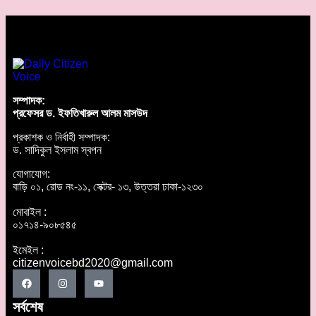
সম্পাদক:
প্রফেসর ড. ইফতিখারুল আলম মাসউদ
প্রকাশক ও নির্বাহী সম্পাদক:
ড. সাদিকুল ইসলাম স্বপন
যোগাযোগ:
বাড়ি ০১, রোড নং-১১, সেক্টর- ১৩, উত্তরা ঢাকা-১২৩০
মোবাইল :
০১৭১৪-৯০৮৫৪৫
ইমেইল :
citizenvoicebd2020@gmail.com
সর্বশেষ