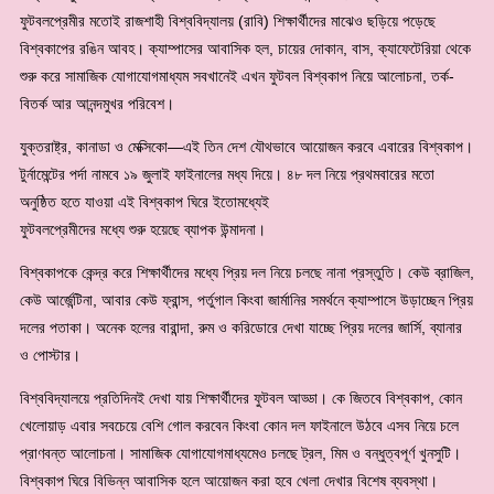
ফুটবলপ্রেমীর মতোই রাজশাহী বিশ্ববিদ্যালয় (রাবি) শিক্ষার্থীদের মাঝেও ছড়িয়ে পড়েছে
বিশ্বকাপের রঙিন আবহ। ক্যাম্পাসের আবাসিক হল, চায়ের দোকান, বাস, ক্যাফেটেরিয়া থেকে
শুরু করে সামাজিক যোগাযোগমাধ্যম সবখানেই এখন ফুটবল বিশ্বকাপ নিয়ে আলোচনা, তর্ক-
বিতর্ক আর আনন্দমুখর পরিবেশ।
যুক্তরাষ্ট্র, কানাডা ও মেক্সিকো—এই তিন দেশ যৌথভাবে আয়োজন করবে এবারের বিশ্বকাপ।
টুর্নামেন্টের পর্দা নামবে ১৯ জুলাই ফাইনালের মধ্য দিয়ে। ৪৮ দল নিয়ে প্রথমবারের মতো
অনুষ্ঠিত হতে যাওয়া এই বিশ্বকাপ ঘিরে ইতোমধ্যেই
ফুটবলপ্রেমীদের মধ্যে শুরু হয়েছে ব্যাপক উন্মাদনা।
বিশ্বকাপকে কেন্দ্র করে শিক্ষার্থীদের মধ্যে প্রিয় দল নিয়ে চলছে নানা প্রস্তুতি। কেউ ব্রাজিল,
কেউ আর্জেন্টিনা, আবার কেউ ফ্রান্স, পর্তুগাল কিংবা জার্মানির সমর্থনে ক্যাম্পাসে উড়াচ্ছেন প্রিয়
দলের পতাকা। অনেক হলের বারান্দা, রুম ও করিডোরে দেখা যাচ্ছে প্রিয় দলের জার্সি, ব্যানার
ও পোস্টার।
বিশ্ববিদ্যালয়ে প্রতিদিনই দেখা যায় শিক্ষার্থীদের ফুটবল আড্ডা। কে জিতবে বিশ্বকাপ, কোন
খেলোয়াড় এবার সবচেয়ে বেশি গোল করবেন কিংবা কোন দল ফাইনালে উঠবে এসব নিয়ে চলে
প্রাণবন্ত আলোচনা। সামাজিক যোগাযোগমাধ্যমেও চলছে ট্রল, মিম ও বন্ধুত্বপূর্ণ খুনসুটি।
বিশ্বকাপ ঘিরে বিভিন্ন আবাসিক হলে আয়োজন করা হবে খেলা দেখার বিশেষ ব্যবস্থা।