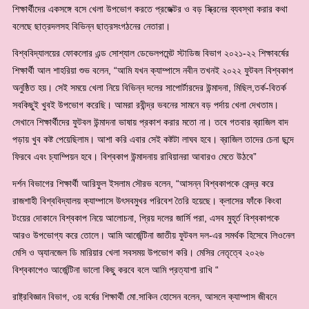
শিক্ষার্থীদের একসঙ্গে বসে খেলা উপভোগ করতে প্রজেক্টর ও বড় স্ক্রিনের ব্যবস্থা করার কথা
বলেছে ছাত্রদলসহ বিভিন্ন ছাত্রসংগঠনের নেতারা।
বিশ্ববিদ্যালয়ের ফোকলোর এন্ড সোশ্যাল ডেভেলপমেন্ট স্টাডিজ বিভাগ ২০২১-২২ শিক্ষাবর্ষের
শিক্ষার্থী আল শাহরিয়া শুভ বলেন, “আমি যখন ক্যাম্পাসে নবীন তখনই ২০২২ ফুটবল বিশ্বকাপ
অনুষ্ঠিত হয়। সেই সময়ে খেলা নিয়ে বিভিন্ন দলের সাপোর্টারদের উন্মাদনা, মিছিল,তর্ক-বিতর্ক
সবকিছুই খুবই উপভোগ করেছি। আমরা রবীন্দ্র ভবনের সামনে বড় পর্দায় খেলা দেখতাম।
সেখানে শিক্ষার্থীদের ফুটবল উন্মাদনা ভাষায় প্রকাশ করার মতো না। তবে গতবার ব্রাজিল বাদ
পড়ায় খুব কষ্ট পেয়েছিলাম। আশা করি এবার সেই কষ্টটা লাঘব হবে। ব্রাজিল তাদের চেনা ছন্দে
ফিরবে এবং চ্যাম্পিয়ন হবে। বিশ্বকাপ উন্মাদনায় রাবিয়ানরা আবারও মেতে উঠবে”
দর্শন বিভাগের শিক্ষার্থী আরিফুল ইসলাম সৌরভ বলেন, “আসন্ন বিশ্বকাপকে কেন্দ্র করে
রাজশাহী বিশ্ববিদ্যালয় ক্যাম্পাসে উৎসবমুখর পরিবেশ তৈরি হয়েছে। ক্লাসের ফাঁকে কিংবা
টংয়ের দোকানে বিশ্বকাপ নিয়ে আলোচনা, প্রিয় দলের জার্সি পরা, এসব মুহূর্ত বিশ্বকাপকে
আরও উপভোগ্য করে তোলে। আমি আর্জেন্টিনা জাতীয় ফুটবল দল-এর সমর্থক হিসেবে লিওনেল
মেসি ও অ্যানজেল ডি মারিয়ার খেলা সবসময় উপভোগ করি। মেসির নেতৃত্বে ২০২৬
বিশ্বকাপেও আর্জেন্টিনা ভালো কিছু করবে বলে আমি প্রত্যাশা রাখি “
রাষ্ট্রবিজ্ঞান বিভাগ, ৩য় বর্ষের শিক্ষার্থী মো.সাকিন হোসেন বলেন, আসলে ক্যাম্পাস জীবনে