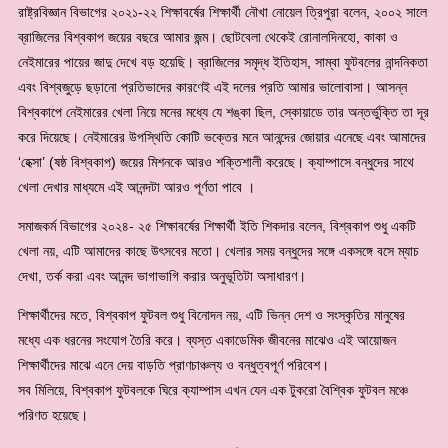
রাষ্ট্রবিজ্ঞান বিভাগের ২০২১-২২ শিক্ষাবর্ষের শিক্ষার্থী নৌখা নোয়েল ত্রিপুরা বলেন, ২০০২ সালে
ব্রাজিলের বিশ্বকাপ জয়ের বছরে আমার জন্ম। ছোটবেলা থেকেই রোনালদিনহো, কাকা ও
নেইমারের পায়ের জাদু দেখে বড় হয়েছি। ব্রাজিলের সমৃদ্ধ ইতিহাস, সাম্বা ফুটবলের নান্দনিকতা
এবং বিশ্বজুড়ে ছড়ানো প্রতিভাদের কারণেই এই দলের প্রতি আমার ভালোবাসা। আসন্ন
বিশ্বকাপে নেইমারের খেলা নিয়ে মনের মধ্যে যে শঙ্কা ছিল, স্কোয়াডে তার অন্তর্ভুক্তি তা দূর
করে দিয়েছে। নেইমারের উপস্থিতি কোটি ভক্তের মনে আনন্দের জোয়ার এনেছে এবং আমাদের
‘হেক্সা’ (ষষ্ঠ বিশ্বকাপ) জয়ের মিশনকে আরও শক্তিশালী করেছে। ক্যাম্পাসে বন্ধুদের সাথে
খেলা দেখার মাধ্যমে এই আনন্দটা আরও পূর্ণতা পাবে ।
সমাজকর্ম বিভাগের ২০২৪- ২৫ শিক্ষাবর্ষের শিক্ষার্থী ইতি শিকদার বলেন, বিশ্বকাপ শুধু একটি
খেলা নয়, এটি আমাদের কাছে উৎসবের মতো। খেলার সময় বন্ধুদের সঙ্গে একসঙ্গে বসে ম্যাচ
দেখা, তর্ক করা এবং আনন্দ ভাগাভাগি করার অনুভূতিটা অসাধারণ।
শিক্ষার্থীদের মতে, বিশ্বকাপ ফুটবল শুধু বিনোদন নয়, এটি ভিন্ন দেশ ও সংস্কৃতির মানুষের
মধ্যে এক ধরনের সংযোগ তৈরি করে। ব্যস্ত একাডেমিক জীবনের মাঝেও এই আয়োজন
শিক্ষার্থীদের মাঝে এনে দেয় বাড়তি প্রাণচাঞ্চল্য ও বন্ধুত্বপূর্ণ পরিবেশ।
সব মিলিয়ে, বিশ্বকাপ ফুটবলকে ঘিরে ক্যাম্পাস এখন যেন এক টুকরো বৈশ্বিক ফুটবল মঞ্চে
পরিণত হয়েছে।