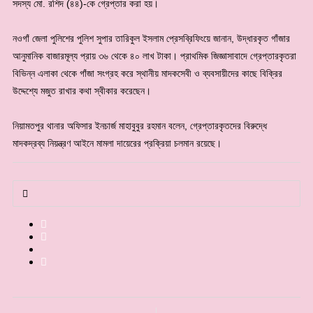
সদস্য মো. রশিদ (৪৪)-কে গ্রেপ্তার করা হয়।
‎নওগাঁ জেলা পুলিশের পুলিশ সুপার তারিকুল ইসলাম প্রেসব্রিফিংয়ে জানান, উদ্ধারকৃত গাঁজার
আনুমানিক বাজারমূল্য প্রায় ৩৬ থেকে ৪০ লাখ টাকা। প্রাথমিক জিজ্ঞাসাবাদে গ্রেপ্তারকৃতরা
বিভিন্ন এলাকা থেকে গাঁজা সংগ্রহ করে স্থানীয় মাদকসেবী ও ব্যবসায়ীদের কাছে বিক্রির
উদ্দেশ্যে মজুত রাখার কথা স্বীকার করেছেন।
‎নিয়ামতপুর থানার অফিসার ইনচার্জ মাহাবুবুর রহমান বলেন, গ্রেপ্তারকৃতদের বিরুদ্ধে
মাদকদ্রব্য নিয়ন্ত্রণ আইনে মামলা দায়েরের প্রক্রিয়া চলমান রয়েছে।