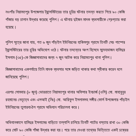
নওগাঁর নিয়ামতপুর উপজেলায় ট্রান্সমিটারের তার চুরির ঘটনার তদন্ত করতে গিয়ে ৯০ কেজি
গাঁজার বড় চালান উদ্ধার করেছে পুলিশ। এ ঘটনায় দুইজন মাদক ব্যবসায়ীকে গ্রেপ্তার করা
হয়েছে।
‎পুলিশ সূত্রে জানা যায়, গত ৬ জুন পাঁড়ইল ইউনিয়নের হাকিমপুর গ্রামে তিনটি সেচ পাম্পের
ট্রান্সমিটারের তার চুরির অভিযোগ ওঠে। ঘটনার তদন্তের অংশ হিসেবে সন্দেহভাজন হামিদুর
ইসলাম (৩৫)-কে জিজ্ঞাসাবাদের জন্য ৭ জুন আটক করে নিয়ামতপুর থানা পুলিশ।
জিজ্ঞাসাবাদের একপর্যায়ে তিনি মাদক ব্যবসার সঙ্গে জড়িত থাকার কথা স্বীকার করেন বলে
জানিয়েছে পুলিশ।
‎এরপর সোমবার (৮ জুন) ভোররাতে নিয়ামতপুর থানার অফিসার ইনচার্জ (ওসি) মো. মাহাবুবুর
রহমানের নেতৃত্বে এবং এসআই (নিঃ) মো. আরিফুল ইসলামসহ সঙ্গীয় ফোর্স উপজেলার পাঁড়ইল
ইউনিয়নের তুলারবাঐল গ্রামে অভিযান পরিচালনা করে।
‎অভিযানকালে হামিদুর ইসলামের বাড়িতে তল্লাশি চালিয়ে তিনটি পাটের বস্তায় রাখা ৩০ কেজি
করে মোট ৯০ কেজি গাঁজা উদ্ধার করা হয়। পরে তার দেওয়া তথ্যের ভিত্তিতে একই চক্রের