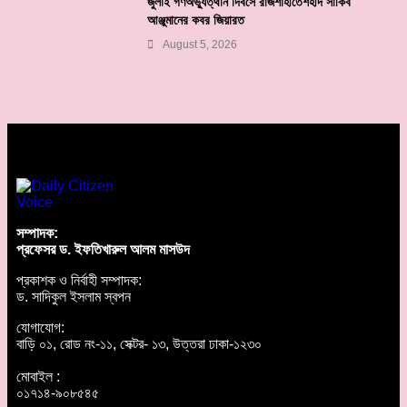
জুলাই গণঅভ্যুত্থান দিবসে রাজশাহীতেশহীদ সাকিব
আঞ্জুমানের কবর জিয়ারত
August 5, 2026
সম্পাদক:
প্রফেসর ড. ইফতিখারুল আলম মাসউদ
প্রকাশক ও নির্বাহী সম্পাদক:
ড. সাদিকুল ইসলাম স্বপন
যোগাযোগ:
বাড়ি ০১, রোড নং-১১, সেক্টর- ১৩, উত্তরা ঢাকা-১২৩০
মোবাইল :
০১৭১৪-৯০৮৫৪৫