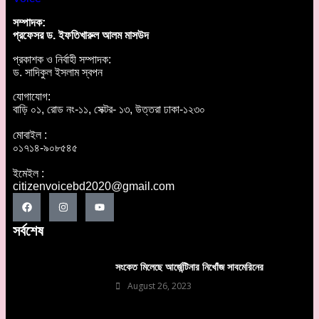
সম্পাদক:
প্রফেসর ড. ইফতিখারুল আলম মাসউদ
প্রকাশক ও নির্বাহী সম্পাদক:
ড. সাদিকুল ইসলাম স্বপন
যোগাযোগ:
বাড়ি ০১, রোড নং-১১, সেক্টর- ১৩, উত্তরা ঢাকা-১২৩০
মোবাইল :
০১৭১৪-৯০৮৫৪৫
ইমেইল :
citizenvoicebd2020@gmail.com
সর্বশেষ
সংকেত মিলেছে আর্জেন্টিনার নিখোঁজ সাবমেরিনের
August 26, 2023