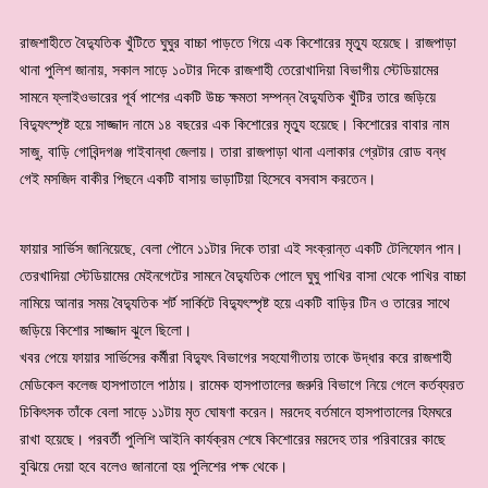
রাজশাহীতে বৈদ্যুতিক খুঁটিতে ঘুঘুর বাচ্চা পাড়তে গিয়ে এক কিশোরের মৃত্যু হয়েছে। রাজপাড়া
থানা পুলিশ জানায়, সকাল সাড়ে ১০টার দিকে রাজশাহী তেরোখাদিয়া বিভাগীয় স্টেডিয়ামের
সামনে ফ্লাইওভারের পূর্ব পাশের একটি উচ্চ ক্ষমতা সম্পন্ন বৈদ্যুতিক খুঁটির তারে জড়িয়ে
বিদ্যুৎস্পৃষ্ট হয়ে সাজ্জাদ নামে ১৪ বছরের এক কিশোরের মৃত্যু হয়েছে। কিশোরের বাবার নাম
সাজু, বাড়ি গোবিন্দগঞ্জ গাইবান্ধা জেলায়। তারা রাজপাড়া থানা এলাকার গ্রেটার রোড বন্ধ
গেই মসজিদ বাকীর পিছনে একটি বাসায় ভাড়াটিয়া হিসেবে বসবাস করতেন।
ফায়ার সার্ভিস জানিয়েছে, বেলা পৌনে ১১টার দিকে তারা এই সংক্রান্ত একটি টেলিফোন পান।
তেরখাদিয়া স্টেডিয়ামের মেইনগেটের সামনে বৈদ্যুতিক পোলে ঘুঘু পাখির বাসা থেকে পাখির বাচ্চা
নামিয়ে আনার সময় বৈদ্যুতিক শর্ট সার্কিটে বিদ্যুৎস্পৃষ্ট হয়ে একটি বাড়ির টিন ও তারের সাথে
জড়িয়ে কিশোর সাজ্জাদ ঝুলে ছিলো।
খবর পেয়ে ফায়ার সার্ভিসের কর্মীরা বিদ্যুৎ বিভাগের সহযোগীতায় তাকে উদ্ধার করে রাজশাহী
মেডিকেল কলেজ হাসপাতালে পাঠায়। রামেক হাসপাতালের জরুরি বিভাগে নিয়ে গেলে কর্তব্যরত
চিকিৎসক তাঁকে বেলা সাড়ে ১১টায় মৃত ঘোষণা করেন। মরদেহ বর্তমানে হাসপাতালের হিমঘরে
রাখা হয়েছে। পরবর্তী পুলিশি আইনি কার্যক্রম শেষে কিশোরের মরদেহ তার পরিবারের কাছে
বুঝিয়ে দেয়া হবে বলেও জানানো হয় পুলিশের পক্ষ থেকে।