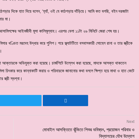
গড়ার দিকে হাত দিয়ে বলেন, ‘হ্যাঁ, ওই যে কাঠগড়ায় দাঁড়িয়ে। আমি কত বলছি, বইন দরজাটা
সার মা।
 আসামিপক্ষের আইনজীবী মূসা কালিমূল্যাহ। এরপর বেলা ১১টা ২৬ মিনিটে জেরা শেষ হয়।
র খণ্ডিত মরদেহ উদ্ধার করে পুলিশ। পরে ফ্ল্যাটটিতে বসবাসকারী সোহেল রানা ও তার স্ত্রীকে
ল।
্বপ্না আক্তারকে অভিযুক্ত করা হয়েছে। চার্জশিটে উল্লেখ করা হয়েছে, মাদকে আসক্ত থাকতেন
মিসা চিৎকার করে কান্নাকাটি করায় ও পরিবারকে জানানোর কথা বললে ক্ষিপ্ত হয়ে মাথা ও হাত কেটে
স্ত্রী স্বপ্না।
Next
মোবাইল আসক্তিতে ঝুঁকিতে শিশুর ভবিষ্যৎ, প্রয়োজন পরিবার ও
বিদ্যালয়ের যৌথ উদ্যোগ