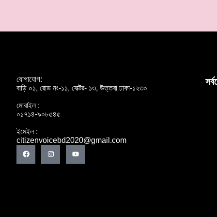
যোগাযোগ:
সর্
বাড়ি ০১, রোড নং-১১, সেক্টর- ১৩, উত্তরা ঢাকা-১২৩০
মোবাইল :
০১৭১৪-৯০৮৫৪৫
ইমেইল :
citizenvoicebd2020@gmail.com