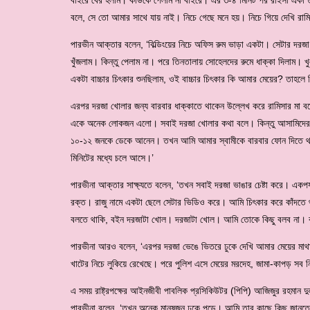
বলে, সে তো আমার সাথে যায় নাই। নিচে গেছে মনে হয়। নিচে গিয়ে দেখি রাম
পারভীন আক্তার বলেন, ‘বিল্ডিংয়ের নিচে অফিস রুম ভাড়া একটা। সেটার দরজ
খুঁজলাম। কিন্তু পেলাম না। পরে তিনতালায় সোহেলদের রুমে ধাক্কা দিলাম
একটা বাচ্চার চিৎকার শুনছিলাম, ওই বাচ্চার চিৎকার কি আমার মেয়ের? তাহল
এরপর দরজা খোলার জন্য বারবার ধাক্কাতে থাকেন উল্লেখ করে রামিসার মা 
একে অনেক লোকজন এলো। সবাই দরজা খোলার কথা বলে। কিন্তু আসামিদের ক
১০-১২ জনকে ডেকে আনেন। তখন আমি আমার স্বামীকে বারবার ফোন দিতে থা
মিনিটের মধ্যে চলে আসে।’
পারভীনা আক্তার সাক্ষ্যতে বলেন, ‘তখন সবাই দরজা ভাঙার চেষ্টা করে। একপ
রক্ত। রাজু নামে একটা ছেলে সেটার ভিডিও করে। আমি চিৎকার করে কাঁদতে 
বলতে থাকি, বইন দরজাটা খোল। দরজাটা খোল। আমি তোকে কিছু বলব না। কা
পারভীনা আরও বলেন, ‘এরপর দরজা ভেঙে ভিতরে ঢুকে দেখি আমার মেয়ের মা
খাটের নিচে লুকিয়ে রেখেছে। পরে পুলিশ এসে মেয়ের মরদেহ, জামা-কাপড় সব ন
এ সময় রাষ্ট্রপক্ষের আইনজীবী পাবলিক প্রসিকিউটর (পিপি) আজিজুর রহমান দু
পারভীনা বলেন, ‘তখন অনেক মানুষজন ঢুকে পড়ে। আমি তার কাছে কিছু জানতে প