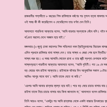
রাজধানীর পল্লবীতে ৮ বছরের শিশু রামিসাকে ধর্ষণের পর নৃশংস হত্যা মামলায় আ
ওই সময় কী কী করেছিলেন ও দেখেছিলেন তার বর্ণনা দেন তিনি।
আদালতে পারভিনা আক্তার বলেন, ‘আমি বারবার স্বপ্নাকে কেঁদে বলি। বইন
খণ্ডিত মরদেহ দেখে অজ্ঞান হয়ে যাই।’
মঙ্গলবার (৩ জুন) ঢাকা মহানগর শিশু সহিংসতা দমন ট্রাইব্যুনালের বিচারক মা
এদিন প্রথমে রামিসার বাবা সাক্ষ্য দেন। তার সাক্ষ্য ও জেরা শেষ হলে দ্বিতীয়
সাক্ষ্য শুরু হয়। এ সময় আসামি সোহেল রানা ও তার স্ত্রী স্বপ্না বেগমকে ক
সাক্ষ্যগ্রহণে পারভীনা আক্তার আদালতে বলেন, “আমি গৃহিণী। গত ১৯ মে সক
বড় মেয়ের নাম রাইসা আক্তার। রাইসাকে ঘটনার দিন আনুমানিক সকাল ১০টার 
আমিও আপুর সাথে যাব’। আমি তাকে যেতে না করি।”
‘এরপর আমি আবার রান্নায় ব্যস্ত হয়ে যাই। পরে বড় মেয়ে চাচার বাসায় যায়
রাইসা তাকে নিয়ে চাচার বাসায় যায় কিনা জানতাম না,’ আদালতে বলেন রামিসার
তিনি আরও বলেন, “একটুর পর আমি রান্নাঘর থেকে একটা বাচ্চার চিৎকারের শব্
বাইরে বের হলাম। কাউকে পেলাম না বাইরে। এর ৩-৪ মিনিট পর রাইসা একা 