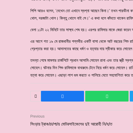
পিপি আরও বলেন, ‘দেখেন তো এখানে স্বপ্না আছেন কিনা।’ তখন পারভীনা কাঠ
খোল, দরজাটা খোল। কিন্তু খোলে নাই সে।’ এ কথা বলে কাঁদতে থাকেন রামি
বেলা ১১টা ২২ মিনিটে তার সাক্ষ্য শেষ হয়। এরপর রামিসার মাকে জেরা করেন
এর আগে গত ১৯ মে রাজধানীর পল্লবীর একটি বাসা থেকে আট বছরের শিশু রামিসা
গ্রেপ্তার করা হয়। আদালতের কাছে ধর্ষণ ও হত্যার দায় স্বীকার করে সোহে
তদন্ত শেষে মামলার চার্জশিটে প্রধান আসামি সোহেল রানা এবং তার স্ত্রী স
সোহেল। ঘটনার দিন শিশু রামিসাকে বাথরুমে টেনে নিয়ে ধর্ষণ করে সোহেল। রা
হত্যা করে সোহেল। এছাড়া লাশ গুম করতে ও পালিয়ে যেতে সহযোগিতা করে তার 
Previous
সিংড়ায় ট্রাক/চা/পা/য় মোটরসাইকেলের দুই আরোহী নি/হ/ত