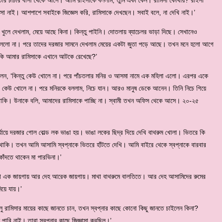
িসা নাই। আশপাশে সবাইকে জিজ্ঞেস করি, রামিসাকে দেখছেন। সবাই বলে, না দেখি নাই।’
া খুলে দেখলাম, মেয়ে আছে কিনা। কিন্তু পাইনি। দোতলায় ব্যাচেলর ভাড়া দিছে। সেখানেও
। খুললো না। পরে তাদের দরজার সামনে দেখলাম মেয়ের একটা জুতা পড়ে আছে। তখন মনে হলো আগে
ে কি আমার রামিসাকে এখানে আটকে রেখেছে?’
বলেন, ‘কিন্তু কেউ খোলে না। পরে পাঁচতলার মনির ও আসমা নামে এক মহিলা এলো। এরপর একে
েউ খোলে না। পরে মনিরকে বললাম, নিচে যান। আরও মানুষ ডেকে আনেন। তিনি নিচে গিয়ে
কি। উনাকে বলি, আমাদের রামিসাকে পাচ্ছি না। স্বামী তখন অফিস থেকে আসে। ২০-২৫
র্যায়ে দরজার গোল বোল্ড লক ভাঙা হয়। ভাঙা লকের ছিদ্র দিয়ে দেখি বাথরুম খোলা। ভিতরে কি
থাকি। তখন আমি আসামি স্বপ্নাকে ভিতরে হাঁটতে দেখি। আমি বাইরে থেকে স্বপ্নাকে বারবার
ঁদতে থাকেন মা পারভিনা।’
থা এক জায়গায় আর দেহ আরেক জায়গায়। মাথা বাথরুমে বালতিতে। আর দেহ আসামিদের রুমের
িয়ে যায়।’
লু রামিসার মায়ের কাছে জানতে চান, তখন স্বপ্নার কাছে কোনো কিছু জানতে চাইলেন কিনা?
ারি নাই। তারা স্বপ্নার কাছে জিজ্ঞাসা করছিল।’