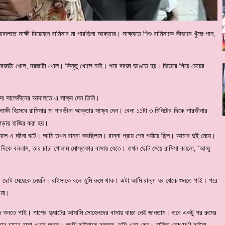
দালতে সাক্ষী দিয়েছেন রামিসার মা পারভিনা আক্তার। সাক্ষ্যতে শিশু রামিসাকে কীভাবে খুঁজে পান,
 দরজাটা খোল, দরজাটা খোল। কিন্তু খোলে নাই। পরে দরজা ভাঙতে হয়। ভিতরে গিয়ে মেয়ের
সরুর সালেকীনের আদালতে এ সাক্ষ্য দেন তিনি।
 সাক্ষী হিসেবে রামিসার মা পারভীনা আক্তার সাক্ষ্য দেন। বেলা ১১টা ৩ মিনিটের দিকে পারভীনার
াঠগড়ায় হাজির করা হয়।
ালে এ ঘটনা ঘটে। আমি তখন রান্না করছিলাম। রান্না প্রায় শেষ পর্যায়ে ছিল। আমার দুই মেয়ে।
দিকে বললাম, তার চাচা গোলাম মোস্তফার বাসায় যেতে। তখন ছোট মেয়ে রামিসা বললো, ‘আম্মু
। ছোট মেয়েকে নেয়নি। রাইসাকে বলে তুমি রুমে থাক। এটা আমি রান্না ঘর থেকে শুনতে পাই। পরে
 মা।
দ শুনতে পাই। পাশের ফ্ল্যাটের আসামি সোহেলদের বাসায় বাচ্চা নেই জানতাম। তবে একটু পর রুমের
তার চাচার বাসা থেকে আসে। আমি রাইসাকে বললাম, তুমি একা কেন। রামিসা কোথায়? রাইসা