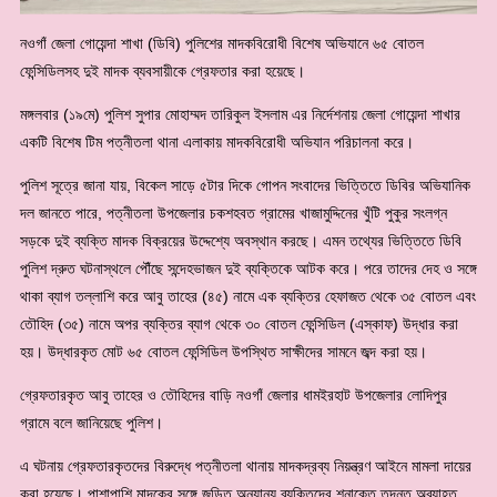
নওগাঁ জেলা গোয়েন্দা শাখা (ডিবি) পুলিশের মাদকবিরোধী বিশেষ অভিযানে ৬৫ বোতল
ফেন্সিডিলসহ দুই মাদক ব্যবসায়ীকে গ্রেফতার করা হয়েছে।
মঙ্গলবার (১৯মে) পুলিশ সুপার মোহাম্মদ তারিকুল ইসলাম এর নির্দেশনায় জেলা গোয়েন্দা শাখার
একটি বিশেষ টিম পত্নীতলা থানা এলাকায় মাদকবিরোধী অভিযান পরিচালনা করে।
পুলিশ সূত্রে জানা যায়, বিকেল সাড়ে ৫টার দিকে গোপন সংবাদের ভিত্তিতে ডিবির অভিযানিক
দল জানতে পারে, পত্নীতলা উপজেলার চকশহবত গ্রামের খাজামুদ্দিনের খুঁটি পুকুর সংলগ্ন
সড়কে দুই ব্যক্তি মাদক বিক্রয়ের উদ্দেশ্যে অবস্থান করছে। এমন তথ্যের ভিত্তিতে ডিবি
পুলিশ দ্রুত ঘটনাস্থলে পৌঁছে সন্দেহভাজন দুই ব্যক্তিকে আটক করে। পরে তাদের দেহ ও সঙ্গে
থাকা ব্যাগ তল্লাশি করে আবু তাহের (৪৫) নামে এক ব্যক্তির হেফাজত থেকে ৩৫ বোতল এবং
তৌহিদ (৩৫) নামে অপর ব্যক্তির ব্যাগ থেকে ৩০ বোতল ফেন্সিডিল (এস্কাফ) উদ্ধার করা
হয়। উদ্ধারকৃত মোট ৬৫ বোতল ফেন্সিডিল উপস্থিত সাক্ষীদের সামনে জব্দ করা হয়।
গ্রেফতারকৃত আবু তাহের ও তৌহিদের বাড়ি নওগাঁ জেলার ধামইরহাট উপজেলার লোদিপুর
গ্রামে বলে জানিয়েছে পুলিশ।
এ ঘটনায় গ্রেফতারকৃতদের বিরুদ্ধে পত্নীতলা থানায় মাদকদ্রব্য নিয়ন্ত্রণ আইনে মামলা দায়ের
করা হয়েছে। পাশাপাশি মাদকের সঙ্গে জড়িত অন্যান্য ব্যক্তিদের শনাক্তে তদন্ত অব্যাহত