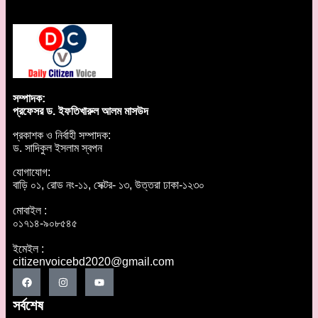
সম্পাদক:
প্রফেসর ড. ইফতিখারুল আলম মাসউদ
প্রকাশক ও নির্বাহী সম্পাদক:
ড. সাদিকুল ইসলাম স্বপন
যোগাযোগ:
বাড়ি ০১, রোড নং-১১, সেক্টর- ১৩, উত্তরা ঢাকা-১২৩০
মোবাইল :
০১৭১৪-৯০৮৫৪৫
ইমেইল :
citizenvoicebd2020@gmail.com
সর্বশেষ