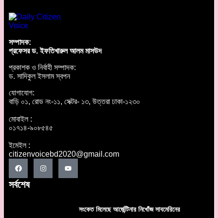
সম্পাদক:
প্রফেসর ড. ইফতিখারুল আলম মাসউদ
প্রকাশক ও নির্বাহী সম্পাদক:
ড. সাদিকুল ইসলাম স্বপন
যোগাযোগ:
বাড়ি ০১, রোড নং-১১, সেক্টর- ১৩, উত্তরা ঢাকা-১২৩০
মোবাইল :
০১৭১৪-৯০৮৫৪৫
ইমেইল :
citizenvoicebd2020@gmail.com
সর্বশেষ
সংকেত মিলেছে আর্জেন্টিনার নিখোঁজ সাবমেরিনের