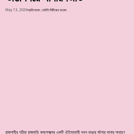
May 13, 2026
প্রতিবেদক: ডেইলি সিটিজেন ভয়েস
রাজশাহীর পুঠিয়া রাজবাড়ি কমপ্লেক্সের একটি ঐতিহ্যবাহী ভবন ভাঙার ঘটনায় থানায় সাধারণ