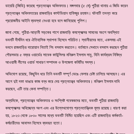
ডায়েরি (জিডি) করেছে প্রত্নতত্ত্ব অধিদফতর। মঙ্গলবার (৫ মে) পুঠিয়া থানায় এ জিডি করেন
প্রত্নতত্ত্ব অধিদফতরের রাজবাড়ির কাস্টডিয়ান হাফিজুর রহমান। ঘটনাটি তদন্ত করে
প্রয়োজনীয় আইনি ব্যবস্থা নেওয়া হবে বলে জানিয়েছে পুলিশ।
জানা গেছে, পুঠিয়া-আড়ানী সড়কের পাশে রাজবাড়ি কমপ্লেক্সের সামনের অংশে অবস্থিত
ভবনটি দীর্ঘদিন ধরে ঐতিহাসিক স্থাপনা হিসেবে পরিচিত। স্থানীয়দের মতে, একসময় এই
ভবনে রাজবাড়ির দারোয়ান নিতাই শিং বসবাস করতেন। বর্তমানে সেখানে বসবাস করছেন পুঠিয়া
পৌরসভার ৫ নম্বর ওয়ার্ডের সাবেক কাউন্সিলর মনিরুল ইসলাম সাবু, যিনি কার্যক্রম নিষিদ্ধ
আওয়ামী লীগের ওয়ার্ড সাধারণ সম্পাদক ও উপজেলা কমিটির সদস্য।
অভিযোগ রয়েছে, কিছুদিন ধরে তিনি ভবনটি সম্পূর্ণ ভেঙে ফেলার চেষ্টা চালিয়ে আসছেন। এর
আগে দুই দফা ভাঙার কাজ বন্ধ করে দেয় প্রত্নতত্ত্ব অধিদফতর। মনিরুল ইসলাম দাবি
করছেন, এটি তার কেনা সম্পত্তি।
অন্যদিকে, প্রত্নতত্ত্ব অধিদফতর ও সংশ্লিষ্ট গবেষকদের মতে, ভবনটি পুঠিয়া রাজবাড়ি
কমপ্লেক্সের অবিচ্ছেদ্য অংশ এবং এর উল্লেখযোগ্য প্রত্নতাত্ত্বিক মূল্য রয়েছে। ধারণা করা
হয়, ১৮২৩ থেকে ১৮৩০ সালের মধ্যে ভবনটি নির্মিত হয়েছিল এবং এটি রাজবাড়ির কর্মকর্তা-
কর্মচারীদের আবাসন হিসেবে ব্যবহৃত হতো।