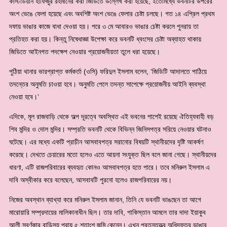
কাস্টডিয়ান হাফিজুর রহমানের করা জিডিতে উল্লেখ করা হয়েছে, ইতোমধ্যে ভবনটির উপরের
অংশ ভেঙে ফেলা হয়েছে এবং অবশিষ্ট অংশ ভেঙে ফেলার চেষ্টা চলছে। গত ১৪ এপ্রিল প্রথম
দফায় ভাঙার কাজে বাধা দেওয়া হয়। পরে ৩ মে আবারও ভাঙার চেষ্টা করলে পুনরায় তা
প্রতিহত করা হয়। কিন্তু নিষেধাজ্ঞা উপেক্ষা করে ভবনটি ধ্বংসের চেষ্টা অব্যাহত থাকায়
জিডিতে আইনগত পদক্ষেপ নেওয়ার প্রয়োজনীয়তা তুলে ধরা হয়েছে।
পুঠিয়া থানার ভারপ্রাপ্ত কর্মকর্তা (ওসি) ফরিদুল ইসলাম বলেন, ‘জিডিটি আদালতে পাঠিয়ে
তদন্তের অনুমতি চাওয়া হবে। অনুমতি পেলে তদন্ত সাপেক্ষে প্রয়োজনীয় আইনি ব্যবস্থা
নেওয়া হবে।’
এদিকে, মূল রাজবাড়ি থেকে অল্প দূরত্বে অবস্থিত এই ভবনের পাশেই রয়েছে ঐতিহ্যবাহী বড়
শিব মন্দির ও দোল মন্দির। সম্প্রতি ভবনটি থেকে বিভিন্ন জিনিসপত্র সরিয়ে নেওয়ার ঘটনাও
ঘটেছে। এর মধ্যে একটি প্রাচীন আসবাবপত্র সরানোর বিষয়টি স্থানীয়দের দৃষ্টি আকর্ষণ
করেছে। দেখতে চেয়ারের মতো হলেও এতে আয়না সংযুক্ত ছিল বলে জানা গেছে। স্থানীয়দের
ধারণা, এটি রাজপরিবারের ব্যবহৃত কোনও আসবাবপত্র হতে পারে। তবে মনিরুল ইসলাম এ
দাবি অস্বীকার করে বলেছেন, আসবাবটি পুরনো হলেও রাজপরিবারের নয়।
নিজের অবস্থান ব্যাখ্যা করে মনিরুল ইসলাম জানান, তিনি যে ভবনটি ভাঙছেন তা আগে
মারোয়ারি সম্প্রদায়ের মালিকানাধীন ছিল। তার দাবি, পাকিস্তান আমলে তার দাদা ইয়াকুব
আলী স্বর্ণকার বাড়িসহ প্রায় ৫ শতাংশ জমি কেনেন। এখন প্রত্নতত্ত্ব অধিদফতর ভাঙার