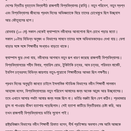
দেশের দ্বিতীয় বৃহত্তম বিদ্যাপীঠ রাজশাহী বিশ্ববিদ্যালয় (রাবি)। নতুন পরিবেশ, নতুন স্বপ্ন
এবং বিশ্ববিদ্যালয় জীবনের প্রথম দিনের অভিজ্ঞতাকে ঘিরে তাদের চোখেমুখে ছিল উচ্ছ্বাস
আর কৌতূহলের ছাপ।
রোববার (১০ মে) সকাল থেকেই ক্যাম্পাসে নবীনদের আনাগোনা ছিল চোখে পড়ার মতো।
সকাল ১০টায় বিভিন্ন অনুষদ ও বিভাগের সামনে তাদের সঙ্গে অভিভাবকদেরও দেখা যায়। বেলা
বাড়ার সঙ্গে সঙ্গে শিক্ষার্থীর সংখ্যাও বাড়তে থাকে।
ক্যাম্পাস ঘুরে দেখা যায়, নবীনদের আগমনে নতুন রূপ ধারণ করেছে রাজশাহী বিশ্ববিদ্যালয়।
বিশ্ববিদ্যালয়ের শহীদ মিনার, প্যারিস রোড, টুকিটাকি চত্বর, আম চত্বর, পরিবহন মার্কেট,
ইবলিশ চত্বরসহ বিভিন্ন জায়গায় নতুন-পুরোনো শিক্ষার্থীদের আড্ডা ছিল লক্ষণীয়।
প্রথন দিনের অনুভূতি জানতে চাইলে ইসলামিক স্টাডিজ বিভাগের নবীন শিক্ষার্থী সালমান
আহমেদ বলেন, বিশ্ববিদ্যালয়ের নতুন পরিবেশ আমাদের জন্য অনেক আনন্দ আর উচ্ছ্বাসের।
তবে এখানে আসার পথটা আমার জন্য সহজ ছিল না। ভর্তির শুরুটা ছিল বেশ কঠিন। প্রথমবার
চান্স না পাওয়ায় ভীষণ হতাশায় পড়েছিলাম। সেই হতাশা কাটিয়ে দ্বিতীয়বার চেষ্টা করি, আর
তখন রাজশাহী বিশ্ববিদ্যালয়ে ভর্তির সুযোগ পাই।
রাষ্ট্রবিজ্ঞান বিভাগের নবীন শিক্ষার্থী রিফাত বলেন, দীর্ঘ প্রতিক্ষার অবসান শেষ আমি আজকে