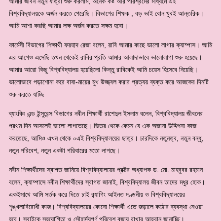
আমার জীবন নতুন যাত্রা শুরু করলাম, অনেক কষ্ট আর পরিশ্রমের মাধ্যমে এই
বিশ্ববিদ্যালয়কে অর্জন করতে পেরেছি। বিভাগের শিক্ষক , বড় ভাই বোন খুবই আন্তরিক।
আমি আশা করছি আমার লক্ষ অর্জন করতে সক্ষম হবো।
ফার্মেসী বিভাগের শিক্ষার্থী ফরহাদ রেজা বলেন, রাবি আমার কাছে ভালো লাগার ক্যাম্পাস। আমি
এর আগেও এসেছি তখন থেকেই রাবির প্রতি আমার আলাদাভাবে ভালোলাগা শুরু হয়েছে।
আমার আরো কিছু বিশ্ববিদ্যালয় হয়েছিলো কিন্তু রাবিকেই আমি চয়েস হিসেবে নিয়েছি।
ভালোভাবে পড়াশোনা করে বাবা-মায়ের মুখ উজ্জ্বল করার প্রত্যয় ব্যক্ত করে আজকের দিনটি
শুরু করতে যাচ্ছি
ব্যাংকিং এন্ড ইন্সুরেন্স বিভাগের নবীন শিক্ষার্থী রাশেদুল ইসলাম বলেন, বিশ্ববিদ্যালয় জীবনের
প্রথম দিন আসলেই ভালো লাগতেছে। ভিতর থেকে কেমন যে এক অজানা উদ্দিপনা কাজ
করতেছে, আমিও এখন থেকে ০এই বিশ্ববিদ্যালয়ের ছাত্র। চারদিকে নতুনত্ব, নতুন বন্ধু,
নতুন পরিবেশ, নতুন একটা পরিবারের মতো লাগছে।
নবীন শিক্ষার্থীদের স্বাগত জানিয়ে বিশ্ববিদ্যালয়ের প্রক্টর অধ্যাপক ড. মো. মাহবুবর রহমান
বলেন, ক্যাম্পাসে নবীন শিক্ষার্থীদের স্বাগত জানাই, বিশ্ববিদ্যালয় জীবন তাদের মধুর হোক।
একইসাথে আমি সর্তক করে দিতে চাই র‍্যাগিং আইনত দণ্ডনীয় ও বিশ্ববিদ্যালয়ের
শৃঙ্খলাবিরোধী কাজ। বিশ্ববিদ্যালয়ের কোনো শিক্ষার্থী এতে জড়ালে কঠোর ব্যবস্থা নেওয়া
হবে। সবাইকে সহযোগিতা ও সৌহার্দ্যপূর্ণ পরিবেশ বজায় রাখার আহ্বান জানাচ্ছি।