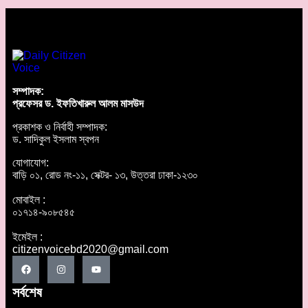
সম্পাদক:
প্রফেসর ড. ইফতিখারুল আলম মাসউদ
প্রকাশক ও নির্বাহী সম্পাদক:
ড. সাদিকুল ইসলাম স্বপন
যোগাযোগ:
বাড়ি ০১, রোড নং-১১, সেক্টর- ১৩, উত্তরা ঢাকা-১২৩০
মোবাইল :
০১৭১৪-৯০৮৫৪৫
ইমেইল :
citizenvoicebd2020@gmail.com
সর্বশেষ