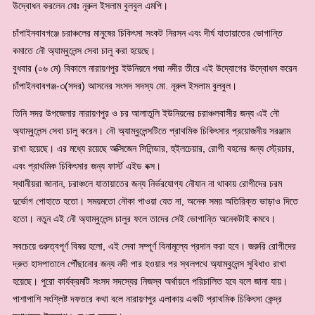
উদ্বোধন করলেন মোঃ নূরুল ইসলাম বুলবুল এমপি।
চাঁপাইনবাবগঞ্জে চরাঞ্চলের মানুষের চিকিৎসা সংকট নিরসন এবং দীর্ঘ যাতায়াতের ভোগান্তি
কমাতে নৌ অ্যাম্বুলেন্স সেবা চালু করা হয়েছে।
বুধবার (০৬ মে) বিকালে নারায়ণপুর ইউনিয়নে পদ্মা নদীর তীরে এই উদ্যোগের উদ্বোধন করেন
চাঁপাইনবাবগঞ্জ-৩(সদর) আসনের সংসদ সদস্য মো. নূরুল ইসলাম বুলবুল।
তিনি সদর উপজেলার নারায়ণপুর ও চর আলাতুলি ইউনিয়নের চরাঞ্চলবাসীর জন্য এই নৌ
অ্যাম্বুলেন্স সেবা চালু করেন। নৌ অ্যাম্বুলেন্সটিতে প্রাথমিক চিকিৎসার প্রয়োজনীয় সরঞ্জাম
রাখা হয়েছে। এর মধ্যে রয়েছে অক্সিজেন সিলিন্ডার, হুইলচেয়ার, রোগী বহনের জন্য স্ট্রেচার,
এবং প্রাথমিক চিকিৎসার জন্য ফার্স্ট এইড বক্স।
স্থানীয়রা জানান, চরাঞ্চলে যাতায়াতের জন্য নির্ভরযোগ্য নৌযান না থাকায় রোগীদের চরম
দুর্ভোগ পোহাতে হতো। সময়মতো নৌকা পাওয়া যেত না, অনেক সময় অতিরিক্ত ভাড়াও দিতে
হতো। নতুন এই নৌ অ্যাম্বুলেন্স চালুর ফলে তাদের সেই ভোগান্তি অনেকটাই কমবে।
সবচেয়ে গুরুত্বপূর্ণ বিষয় হলো, এই সেবা সম্পূর্ণ বিনামূল্যে প্রদান করা হবে। জরুরি রোগীদের
দ্রুত হাসপাতালে পৌঁছানোর জন্য নদী পার হওয়ার পর স্থলপথে অ্যাম্বুলেন্স সুবিধাও রাখা
হয়েছে। পুরো কার্যক্রমটি সংসদ সদস্যের নিজস্ব অর্থায়নে পরিচালিত হবে বলে জানা যায়।
পাশাপাশি সংশ্লিষ্ট দফতরে কথা বলে নারায়ণপুর এলাকায় একটি প্রাথমিক চিকিৎসা কেন্দ্র