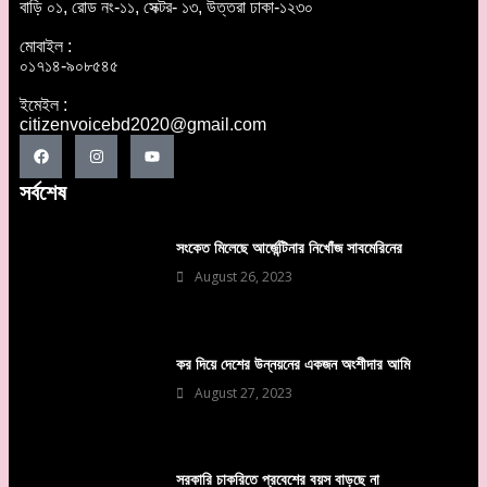
বাড়ি ০১, রোড নং-১১, সেক্টর- ১৩, উত্তরা ঢাকা-১২৩০
মোবাইল :
০১৭১৪-৯০৮৫৪৫
ইমেইল :
citizenvoicebd2020@gmail.com
সর্বশেষ
সংকেত মিলেছে আর্জেন্টিনার নিখোঁজ সাবমেরিনের
August 26, 2023
কর দিয়ে দেশের উন্নয়নের একজন অংশীদার আমি
August 27, 2023
সরকারি চাকরিতে প্রবেশের বয়স বাড়ছে না