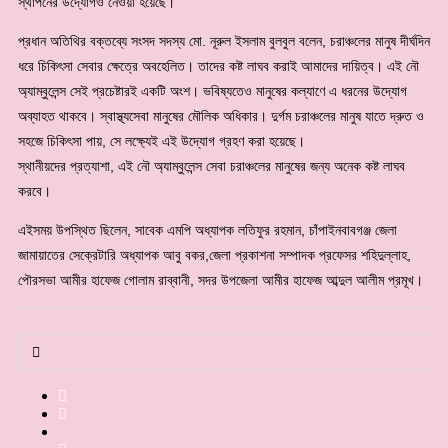
স্থাপনের উদ্যোগও নেওয়া হয়েছে।
প্রধান অতিথির বক্তব্যে সংসদ সদস্য মো. নূরুল ইসলাম বুলবুল বলেন, চরাঞ্চলের মানুষ দীর্ঘদিন
ধরে চিকিৎসা সেবার ক্ষেত্রে অবহেলিত। তাদের কষ্ট লাঘব করাই আমাদের দায়িত্ব। এই নৌ
অ্যাম্বুলেন্স সেই প্রচেষ্টারই একটি অংশ। ভবিষ্যতেও মানুষের কল্যাণে এ ধরনের উদ্যোগ
অব্যাহত থাকবে। স্বাস্থ্যসেবা মানুষের মৌলিক অধিকার। দুর্গম চরাঞ্চলের মানুষ যাতে দ্রুত ও
সহজে চিকিৎসা পায়, সে লক্ষ্যেই এই উদ্যোগ গ্রহণ করা হয়েছে।
স্থানীয়দের প্রত্যাশা, এই নৌ অ্যাম্বুলেন্স সেবা চরাঞ্চলের মানুষের জন্য অনেক কষ্ট লাঘব
করবে।
এইসময় উপস্থিত ছিলেন, সাবেক এমপি অধ্যাপক লতিফুর রহমান, চাঁপাইনবাবগঞ্জ জেলা
জামায়াতের সেক্রেটারি অধ্যাপক আবু বকর,জেলা প্রকাশনা সম্পাদক প্রফেসর শহিদুল্লাহ,
পৌরসভা আমীর হাফেজ গোলাম রাব্বানী, সদর উপজেলা আমীর হাফেজ আব্দুল আলীম প্রমূখ।