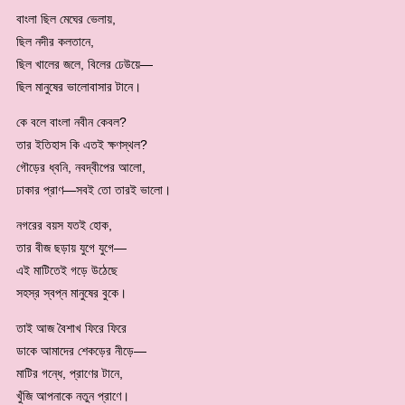
বাংলা ছিল মেঘের ভেলায়,
ছিল নদীর কলতানে,
ছিল খালের জলে, বিলের ঢেউয়ে—
ছিল মানুষের ভালোবাসার টানে।
কে বলে বাংলা নবীন কেবল?
তার ইতিহাস কি এতই ক্ষণস্থল?
গৌড়ের ধ্বনি, নবদ্বীপের আলো,
ঢাকার প্রাণ—সবই তো তারই ভালো।
নগরের বয়স যতই হোক,
তার বীজ ছড়ায় যুগে যুগে—
এই মাটিতেই গড়ে উঠেছে
সহস্র স্বপ্ন মানুষের বুকে।
তাই আজ বৈশাখ ফিরে ফিরে
ডাকে আমাদের শেকড়ের নীড়ে—
মাটির গন্ধে, প্রাণের টানে,
খুঁজি আপনাকে নতুন প্রাণে।