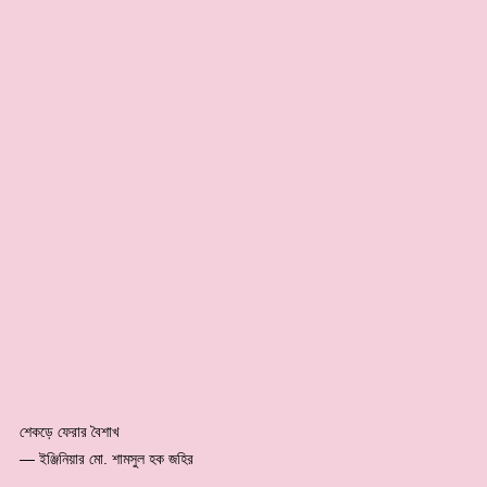
শেকড়ে ফেরার বৈশাখ
— ইঞ্জিনিয়ার মো. শামসুল হক জহির