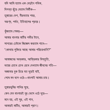
যদি আমি হতাম এক বেদুইন পথিক,
দিগন্ত ছুঁয়ে যেতাম নির্ভীক—
তুষারের দেশ, নীরবতার শহর,
অরণ্য, পর্বত, ইতিহাসের প্রহর।
খুঁজতাম শেকড়—
আমার বাংলার মাটির গভীর টানে,
সাগরের ঢেউকে জিজ্ঞেস করতাম গানে—
“কোথায় লুকিয়ে আছে আমার পরিচয়খানি?”
আমাজনের অন্ধকার, আফ্রিকার বিস্তৃতি,
ভয়ের চোখে চোখ রেখে দেখতাম জীবনের গতি—
অজানার বুক চিরে যত দূরেই যাই,
শেষে মন বলে ওঠে—বাংলাই আমায় চায়।
তুষারভূমির পাখির সুরে,
কেন যেন বাংলারই নূর ভেসে ওঠে দূরে—
মনে হয়, এই সুর, এই গান,
আমারই মাটির, আমারই প্রাণ।