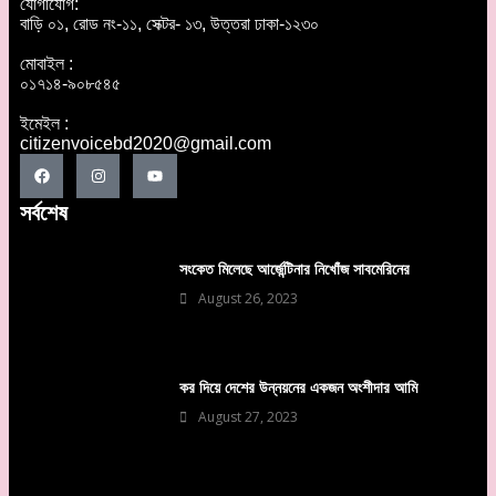
যোগাযোগ:
বাড়ি ০১, রোড নং-১১, সেক্টর- ১৩, উত্তরা ঢাকা-১২৩০
মোবাইল :
০১৭১৪-৯০৮৫৪৫
ইমেইল :
citizenvoicebd2020@gmail.com
সর্বশেষ
সংকেত মিলেছে আর্জেন্টিনার নিখোঁজ সাবমেরিনের
August 26, 2023
কর দিয়ে দেশের উন্নয়নের একজন অংশীদার আমি
August 27, 2023