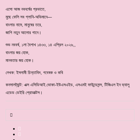
এসো আজ নববর্ষের প্রভাতে,
মুছে ফেলি সব গ্লানি-অভিমানে—
বাংলার নামে, মানুষের তরে,
জাগি নতুন আলোর গানে।
শুভ নববর্ষ, ১লা বৈশাখ ১৪৩৩, ১৪ এপ্রিল ২০২৬,,
বাংলার জয় হোক,
মানবতার জয় হোক।
লেখক: ইসলামী চিন্তাবিদ, গবেষক ও কবি
কনসালট্যান্ট: এক্স এসিডিআই.ভোকা-ইউএসএইড, এসএমই ফাউন্ডেসন্স, টিজিএল ইন ভ্যালু
এডেড ডেইরি প্রোডাক্টস।