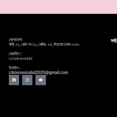
যোগাযোগ:
সর্
বাড়ি ০১, রোড নং-১১, সেক্টর- ১৩, উত্তরা ঢাকা-১২৩০
মোবাইল :
০১৭১৪-৯০৮৫৪৫
ইমেইল :
citizenvoicebd2020@gmail.com