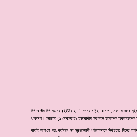
ইউরোপীয় ইউনিয়নের (ইইউ) ২৭টি সদস্য রাষ্ট্র, কানাডা, নরওয়ে এবং সুইজারল
থাকবেন। সোমবার (৯ ফেব্রুয়ারি) ইউরোপীয় ইউ‌নিয়ন ইলেকশন অবজারবেশন মি
বার্তায় জানা‌নো হয়, বর্তমানে সব স্বল্পমেয়াদী পর্যবেক্ষককে নির্বাচনের দিনের