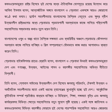
কমনওয়েলথভুক্ত রাষ্ট্র হিসেবে দুই দেশের মধ্যে ঐতিহাসিক যোগসূত্র রয়েছে উল্লেখ করে
আবিদা ইসলাম বলেন, আন্তর্জাতিক অঙ্গনে বাংলাদেশ ও গ্রেনাডা একসঙ্গে আরও জোরালো
কণ্ঠে কথা বলবে। দুর্যোগ সহনশীলতায় বাংলাদেশের বৈশ্বিক নেতৃত্ব এবং ক্ষুদ্র দ্বীপ
উন্নয়নশীল রাষ্ট্রগুলোর মধ্যে গ্রেনাডার প্রভাবশালী অবস্থানকে কাজে লাগিয়ে শক্তিশালী
সহযোগিতার সম্ভাবনার কথাও তুলে ধরেন তিনি।
বাংলাদেশের ওষুধ ও বস্ত্র খাতে বৈশ্বিক সক্ষমতা এবং ক্যারিবীয় অঞ্চলে গ্রেনাডার কৌশলগত
অবস্থান কাজে লাগিয়ে বাণিজ্য ও শিল্প সম্প্রসারণে যৌথভাবে কাজ করার আশাবাদও ব্যক্ত
করেন তিনি।
গ্রেনাডার হাইকমিশনার রাচের ক্রোনি বলেন, বাংলাদেশ ও গ্রেনাডা উভয়ই কমনওয়েলথভুক্ত
দেশ এবং গণতন্ত্র, উন্নয়ন, আইনের শাসন ও বহুপক্ষীয় সহযোগিতার অভিন্ন নীতিতে
বিশ্বাসী।
তিনি বলেন, গ্লোবাল সাউথের উন্নয়নশীল দেশ হিসেবে জলবায়ু পরিবর্তন, টেকসই উন্নয়ন ও
অর্থনৈতিক সহনশীলতার মতো একই ধরনের চ্যালেঞ্জের মুখোমুখি হচ্ছে দুই দেশ। আনুষ্ঠানিক
কূটনৈতিক সম্পর্ক প্রতিষ্ঠার মাধ্যমে বাণিজ্য ও বিনিয়োগ, শিক্ষা, সক্ষমতা বৃদ্ধি এবং জলবায়ু
কার্যক্রমসহ বিভিন্ন ক্ষেত্রে সহযোগিতার নতুন সুযোগ সৃষ্টি হয়েছে। একই সঙ্গে জাতিসংঘ ও
কমনওয়েলথসহ বিভিন্ন বহুপক্ষীয় ফোরামে দুই দেশের পারস্পরিক সহযোগিতা আরও জোরদার