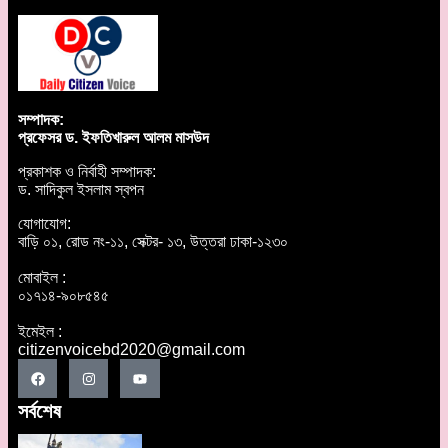
সম্পাদক:
প্রফেসর ড. ইফতিখারুল আলম মাসউদ
প্রকাশক ও নির্বাহী সম্পাদক:
ড. সাদিকুল ইসলাম স্বপন
যোগাযোগ:
বাড়ি ০১, রোড নং-১১, সেক্টর- ১৩, উত্তরা ঢাকা-১২৩০
মোবাইল :
০১৭১৪-৯০৮৫৪৫
ইমেইল :
citizenvoicebd2020@gmail.com
সর্বশেষ