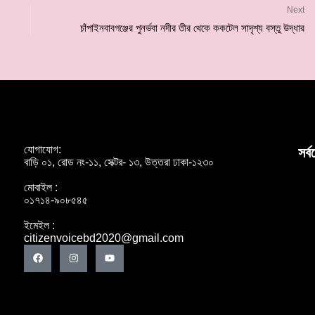
Next
চাঁপাইনবাবগঞ্জের পুনর্ভবা নদীর তীর থেকে ককটেল সাদৃশ্য বস্তু উদ্ধার
যোগাযোগ:
সর্
বাড়ি ০১, রোড নং-১১, সেক্টর- ১৩, উত্তরা ঢাকা-১২৩০
মোবাইল :
০১৭১৪-৯০৮৫৪৫
ইমেইল :
citizenvoicebd2020@gmail.com