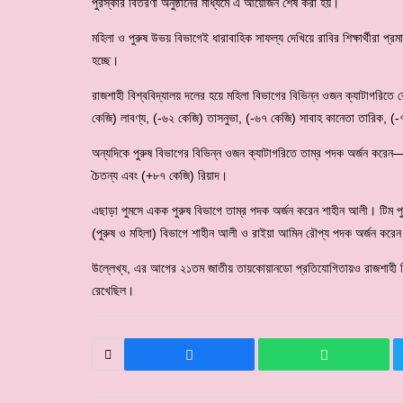
পুরস্কার বিতরণী অনুষ্ঠানের মাধ্যমে এ আয়োজন শেষ করা হয়।
মহিলা ও পুরুষ উভয় বিভাগেই ধারাবাহিক সাফল্য দেখিয়ে রাবির শিক্ষার্থীরা প্র
হচ্ছে।
রাজশাহী বিশ্ববিদ্যালয় দলের হয়ে মহিলা বিভাগের বিভিন্ন ওজন ক্যাটাগর
কেজি) লাবণ্য, (-৬২ কেজি) তাসনুভা, (-৬৭ কেজি) সাবাহ কানেতা তারিক, (
অন্যদিকে পুরুষ বিভাগের বিভিন্ন ওজন ক্যাটাগরিতে তাম্র পদক অর্জন করে
চৈতন্য এবং (+৮৭ কেজি) রিয়াদ।
এছাড়া পুমসে একক পুরুষ বিভাগে তাম্র পদক অর্জন করেন শাহীন আলী। টিম পু
(পুরুষ ও মহিলা) বিভাগে শাহীন আলী ও রাইয়া আমিন রৌপ্য পদক অর্জন করেন।
উল্লেখ্য, এর আগের ২১তম জাতীয় তায়কোয়ানডো প্রতিযোগিতায়ও রাজশাহী বিশ্ব
রেখেছিল।