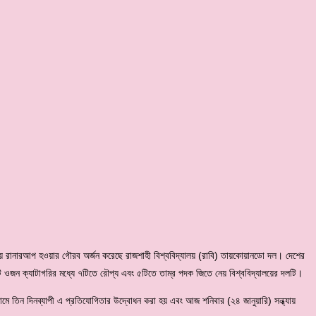
রানারআপ হওয়ার গৌরব অর্জন করেছে রাজশাহী বিশ্ববিদ্যালয় (রাবি) তায়কোয়ানডো দল। দেশের
৬টি ওজন ক্যাটাগরির মধ্যে ৭টিতে রৌপ্য এবং ৫টিতে তাম্র পদক জিতে নেয় বিশ্ববিদ্যালয়ের দলটি।
িয়ামে তিন দিনব্যাপী এ প্রতিযোগিতার উদ্বোধন করা হয় এবং আজ শনিবার (২৪ জানুয়ারি) সন্ধ্যায়