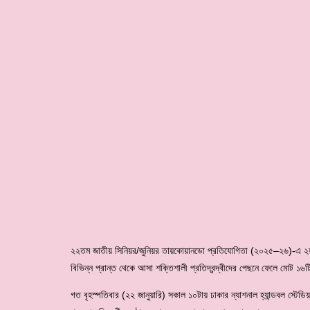
২২তম জাতীয় সিনিয়র/জুনিয়র তায়কোয়ানডো প্রতিযোগিতা (২০২৫–২৬)-এ ২য় 
বিভিন্ন প্রান্ত থেকে আসা শক্তিশালী প্রতিদ্বন্দ্বীদের পেছনে ফেলে মোট ১
গত বৃহস্পতিবার (২২ জানুয়ারি) সকাল ১০টায় ঢাকার ন্যাশনাল হ্যান্ডবল স্টেড