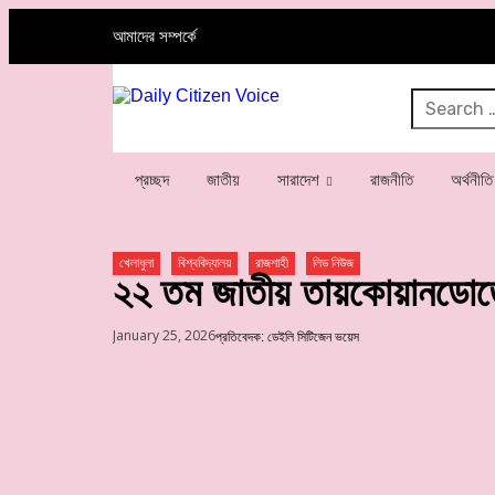
আমাদের সম্পর্কে
প্রচ্ছদ
জাতীয়
সারাদেশ
রাজনীতি
অর্থনীতি
খেলাধুলা
বিশ্ববিদ্যালয়
রাজশাহী
লিড নিউজ
২২ তম জাতীয় তায়কোয়ানডোতে 
January 25, 2026
প্রতিবেদক: ডেইলি সিটিজেন ভয়েস