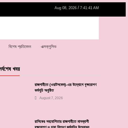
/
Aug 08, 2026
7:41:41 AM
বিশেষ প্রতিবেদন
এক্সক্লুসিভ
সর্বশেষ খবর
রাজশাহীতে (ওয়াটসফেম)-এর উদ্যোগে বৃক্ষরোপণ
কর্মসূচি অনুষ্ঠিত
August 7, 2026
রাসিকের সহযোগিতায় রাজশাহীতে মাসব্যাপী
বৃক্ষরোপণ ও চারা বিতরণ কর্মসূচির উদ্বোধন