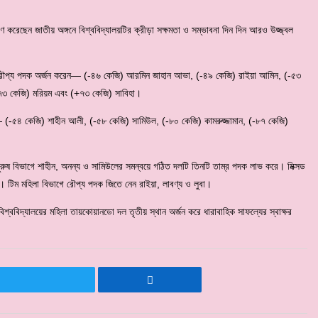
মাণ করেছেন জাতীয় অঙ্গনে বিশ্ববিদ্যালয়টির ক্রীড়া সক্ষমতা ও সম্ভাবনা দিন দিন আরও উজ্জ্বল
িতে রৌপ্য পদক অর্জন করেন— (-৪৬ কেজি) আরমিন জাহান আভা, (-৪৯ কেজি) রাইয়া আমিন, (-৫৩
-৭৩ কেজি) মরিয়ম এবং (+৭৩ কেজি) সাবিহা।
ন— (-৫৪ কেজি) শাহীন আলী, (-৫৮ কেজি) সামিউল, (-৮০ কেজি) কামরুজ্জামান, (-৮৭ কেজি)
রুষ বিভাগে শাহীন, অনন্য ও সামিউলের সমন্বয়ে গঠিত দলটি তিনটি তাম্র পদক লাভ করে। মিক্সড
 টিম মহিলা বিভাগে রৌপ্য পদক জিতে নেন রাইয়া, লাবণ্য ও লুবা।
বিদ্যালয়ের মহিলা তায়কোয়ানডো দল তৃতীয় স্থান অর্জন করে ধারাবাহিক সাফল্যের স্বাক্ষর