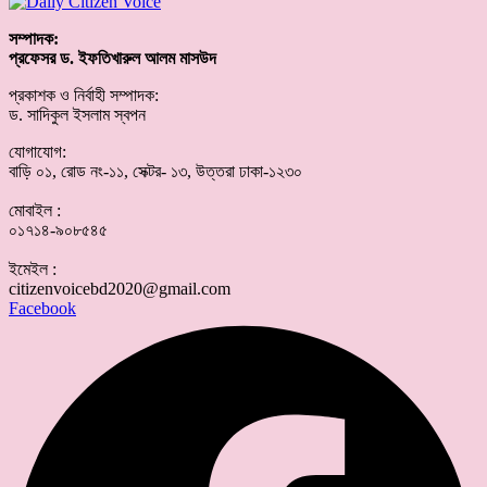
সম্পাদক:
প্রফেসর ড. ইফতিখারুল আলম মাসউদ
প্রকাশক ও নির্বাহী সম্পাদক:
ড. সাদিকুল ইসলাম স্বপন
যোগাযোগ:
বাড়ি ০১, রোড নং-১১, সেক্টর- ১৩, উত্তরা ঢাকা-১২৩০
মোবাইল :
০১৭১৪-৯০৮৫৪৫
ইমেইল :
citizenvoicebd2020@gmail.com
Facebook