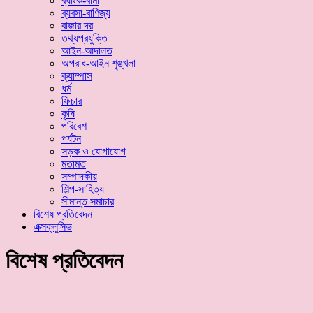
ব্যাংক-বীমা
ব্যবসা-বাণিজ্য
বাজার দর
তথ্যপ্রযুক্তি
আইন-আদালত
অপরাধ-আইন শৃঙ্খলা
ক্যাম্পাস
ধর্ম
ফিচার
কৃষি
পরিবেশ
পর্যটন
সড়ক ও যোগাযোগ
মতামত
সম্পাদকীয়
শিল্প-সাহিত্য
সীমান্ত সমাচার
বিশেষ প্রতিবেদন
এক্সক্লুসিভ
বিশেষ প্রতিবেদন