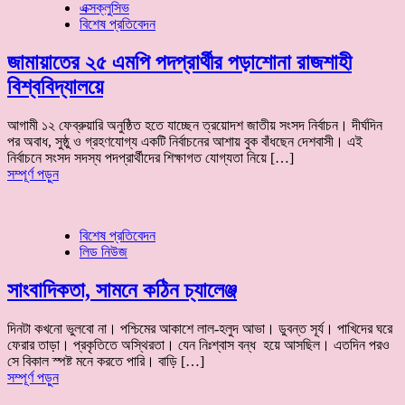
এক্সক্লুসিভ
বিশেষ প্রতিবেদন
জামায়াতের ২৫ এমপি পদপ্রার্থীর পড়াশোনা রাজশাহী
বিশ্ববিদ্যালয়ে
আগামী ১২ ফেব্রুয়ারি অনুষ্ঠিত হতে যাচ্ছেন ত্রয়োদশ জাতীয় সংসদ নির্বাচন। দীর্ঘদিন
পর অবাধ, সুষ্ঠু ও গ্রহণযোগ্য একটি নির্বাচনের আশায় বুক বাঁধছেন দেশবাসী। এই
নির্বাচনে সংসদ সদস্য পদপ্রার্থীদের শিক্ষাগত যোগ্যতা নিয়ে […]
সম্পূর্ণ পড়ুন
বিশেষ প্রতিবেদন
লিড নিউজ
সাংবাদিকতা, সামনে কঠিন চ্যালেঞ্জ
দিনটা কখনো ভুলবো না। পশ্চিমের আকাশে লাল-হলুদ আভা। ডুবন্ত সূর্য। পাখিদের ঘরে
ফেরার তাড়া। প্রকৃতিতে অস্থিরতা। যেন নিঃশ্বাস বন্ধ হয়ে আসছিল। এতদিন পরও
সে বিকাল স্পষ্ট মনে করতে পারি। বাড়ি […]
সম্পূর্ণ পড়ুন