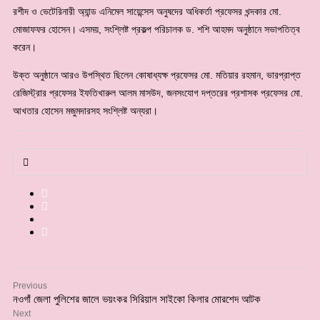
রশীদ ও ভেটেরিনারী অ্যান্ড এনিমেল সায়েন্সেস অনুষদের অধিকর্তা প্রফেসর খন্দকার মো.
মোজাফফর হোসেন। এসময়, সংশ্লিষ্ট প্রকল্প পরিচালক ড. শশি আহমদ অনুষ্ঠানে সভাপতিত্ব
করেন।
উক্ত অনুষ্ঠানে আরও উপস্থিত ছিলেন কোষাধ্যক্ষ প্রফেসর মো. মতিয়ার রহমান, ভারপ্রাপ্ত
রেজিস্ট্রার প্রফেসর ইফতিখারুল আলম মাসউদ, জনসংযোগ দপ্তরের প্রশাসক প্রফেসর মো.
আখতার হোসেন মজুমদারসহ সংশ্লিষ্ট অন্যরা।
Previous
নওগাঁ জেলা পুলিশের জালে ভয়ংকর সিরিয়াল সাইকো কিলার মোরশেদ আটক
Next