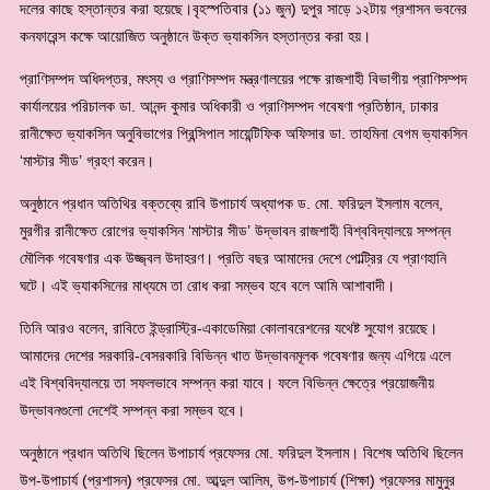
দলের কাছে হস্তান্তর করা হয়েছে।বৃহস্পতিবার (১১ জুন) দুপুর সাড়ে ১২টায় প্রশাসন ভবনের
কনফারেন্স কক্ষে আয়োজিত অনুষ্ঠানে উক্ত ভ্যাকসিন হস্তান্তর করা হয়।
প্রাণিসম্পদ অধিদপ্তর, মৎস্য ও প্রাণিসম্পদ মন্ত্রণালয়ের পক্ষে রাজশাহী বিভাগীয় প্রাণিসম্পদ
কার্যালয়ের পরিচালক ডা. আনন্দ কুমার অধিকারী ও প্রাণিসম্পদ গবেষণা প্রতিষ্ঠান, ঢাকার
রানীক্ষেত ভ্যাকসিন অনুবিভাগের প্রিন্সিপাল সায়েন্টিফিক অফিসার ডা. তাহমিনা বেগম ভ্যাকসিন
‘মাস্টার সীড’ গ্রহণ করেন।
অনুষ্ঠানে প্রধান অতিথির বক্তব্যে রাবি উপাচার্য অধ্যাপক ড. মো. ফরিদুল ইসলাম বলেন,
মুরগীর রানীক্ষেত রোগের ভ্যাকসিন ‘মাস্টার সীড’ উদ্ভাবন রাজশাহী বিশ্ববিদ্যালয়ে সম্পন্ন
মৌলিক গবেষণার এক উজ্জ্বল উদাহরণ। প্রতি বছর আমাদের দেশে পোল্ট্রির যে প্রাণহানি
ঘটে। এই ভ্যাকসিনের মাধ্যমে তা রোধ করা সম্ভব হবে বলে আমি আশাবাদী।
তিনি আরও বলেন, রাবিতে ইন্ড্রাস্ট্রি-একাডেমিয়া কোলাবরেশনের যথেষ্ট সুযোগ রয়েছে।
আমাদের দেশের সরকারি-বেসরকারি বিভিন্ন খাত উদ্ভাবনমূলক গবেষণার জন্য এগিয়ে এলে
এই বিশ্ববিদ্যালয়ে তা সফলভাবে সম্পন্ন করা যাবে। ফলে বিভিন্ন ক্ষেত্রে প্রয়োজনীয়
উদ্ভাবনগুলো দেশেই সম্পন্ন করা সম্ভব হবে।
অনুষ্ঠানে প্রধান অতিথি ছিলেন উপাচার্য প্রফেসর মো. ফরিদুল ইসলাম। বিশেষ অতিথি ছিলেন
উপ-উপাচার্য (প্রশাসন) প্রফেসর মো. আব্দুল আলিম, উপ-উপাচার্য (শিক্ষা) প্রফেসর মামুনুর