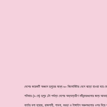
দেশের কয়েকটি অঞ্চলে দুপুরের মধ্যে ৬০ কিলোমিটার বেগে ঝড়ো হাওয়া বয়ে যে
শনিবার (৯ মে) দুপুর ১টা পর্যন্ত দেশের অভ্যন্তরীণ নদীবন্দরগুলোর জন্য আব
বার্তায় বলা হয়েছে, রাজশাহী, পাবনা, বগুড়া ও টাঙ্গাইল অঞ্চলগুলোর ওপর দ