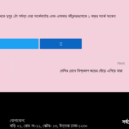
কে দুপুর ১টা পর্যন্ত দেয়া সতর্কবার্তায় এসব এলাকার নদীবন্দরগুলোকে ১ নম্বর সতর্ক সংকেত
Next
মেসির চোখে বিশ্বকাপ জয়ের দৌড়ে এগিয়ে যারা
যোগাযোগ:
সর্
বাড়ি ০১, রোড নং-১১, সেক্টর- ১৩, উত্তরা ঢাকা-১২৩০