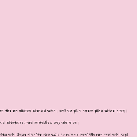
তে পারে বলে জানিয়েছে আবহাওয়া অফিস। একইসঙ্গে বৃষ্টি বা বজ্রসহ বৃষ্টিরও আশঙ্কা রয়েছে।
হাওয়া অধিদপ্তরের দেওয়া সতর্কবার্তায় এ তথ্য জানানো হয়।
িয়ে পশ্চিম অথবা উত্তর-পশ্চিম দিক থেকে ঘণ্টায় ৪৫ থেকে ৬০ কিলোমিটার বেগে দমকা অথবা ঝড়ো