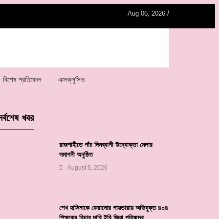
/
Aug 06, 2026
বিশেষ প্রতিবেদন
এক্সক্লুসিভ
সর্বশেষ খবর
রাজশাহীতে পাঁচ দিনব্যাপী উদ্যোক্তা মেলার
সমাপনী অনুষ্ঠিত
August 6, 2026
শেখ হাসিনাকে ফেরানোর পায়তারায় অভিযুক্ত ৪০৪
শিক্ষকের বিচার দাবি ইবি জিয়া পরিষদের