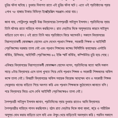
চুরির ঘটনা ঘটেছে। বুধবার দিবাগত রাতে এই চুরির ঘটনা ঘটে। এতে ওই প্রতিষ্ঠানের প্রায়
২লাখ ৭৫ হাজার টাকার বিভিন্ন ইলেক্ট্রনিক্স সরঞ্জাম খোয়া যায়।
জানা যায়, গোবিন্দপুর বহুমুখী উচ্চ বিদ্যালয়ের নৈশপ্রহরী সাইফুল ইসলাম। প্রতিদিনের ন্যায়
তিনি ঘটনার রাতে দায়িত্ব পালন করছিলেন। রাত দেড়টার দিকে অসুস্থতার কারনে সাইফুল
বাড়িতে চলে যান। ওই রাতে তিনি আর প্রতিষ্ঠানে ফিরে আসেননি। সকালে বিদ্যালয়ের
নিরাপত্তাকর্মী মোফাজ্জল হোসেন এসে দেখেন প্রধান শিক্ষক, সহকারী শিক্ষক ও আইসিটি
শ্রেণিকক্ষের দরজার তালা নেই এবং প্রধান শিক্ষকের কক্ষের সিসিটিভি ক্যামেরার এলইডি
মনিটর, রিসিভার, আইসিটি শ্রেণিকক্ষের ৬২ ইঞ্চি স্মার্ট মনিটর, কম্পিউটার চুরি হয়ে গেছে।
এবিষয়ে বিদ্যালয়ের নিরাপত্তাকর্মী মোফাজ্জল হোসেন বলেন, প্রতিদিনের মতো আমি সকাল
সাড়ে ৮টায় বিদ্যালয়ে এসে তালা খুলতে গিয়ে দেখি প্রধান শিক্ষক ও সহকারী শিক্ষকদের অফিস
কক্ষে তালা নেই। বিষয়টি বিদ্যালয়ের অফিস সহায়ক ফিরোজ আহম্মেদ খান ও সহকারী শিক্ষক
সেকেন্দার খানের বাড়িতে গিয়ে অবগত করি এবং প্রধান শিক্ষককে মুঠোফোনে জানাতে বলি।
পরে বিদ্যালয়ে ফিরে এসে দেখি আইসিটি শ্রেণিকক্ষেরও তালা নেই।
নৈশপ্রহরী সাইফুল ইসলাম জানান, প্রতিদিনের ন্যায় বুধবার রাতেও আমি বিদ্যালয়ে
নৈশপ্রহরীর দায়িত্ব পালন করছিলাম। হঠাৎ রাত দেড়টার দিকে মাথা ব্যথা, জ¦র ও শারীরিক
অসুস্থ বোধ করায় বাড়িতে চলে যাই এবং ঔষুধ খেয়ে বাড়িতেই অবস্থান করি। পরদিন সকালে