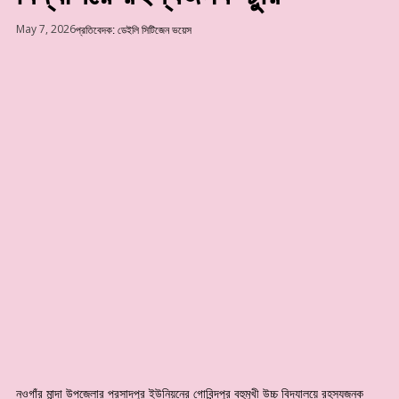
May 7, 2026
প্রতিবেদক: ডেইলি সিটিজেন ভয়েস
নওগাঁর মান্দা উপজেলার প্রসাদপুর ইউনিয়নের গোবিন্দপুর বহুমুখী উচ্চ বিদ্যালয়ে রহস্যজনক