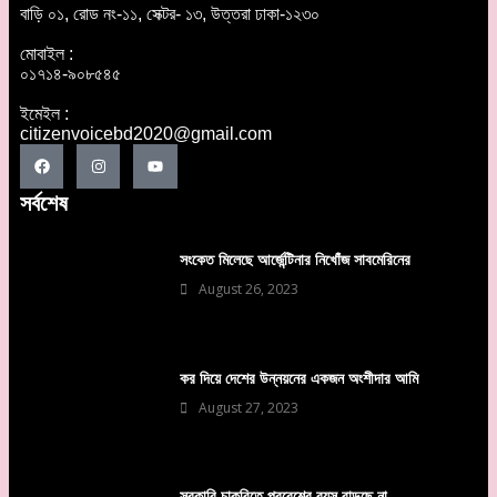
বাড়ি ০১, রোড নং-১১, সেক্টর- ১৩, উত্তরা ঢাকা-১২৩০
মোবাইল :
০১৭১৪-৯০৮৫৪৫
ইমেইল :
citizenvoicebd2020@gmail.com
সর্বশেষ
সংকেত মিলেছে আর্জেন্টিনার নিখোঁজ সাবমেরিনের
August 26, 2023
কর দিয়ে দেশের উন্নয়নের একজন অংশীদার আমি
August 27, 2023
সরকারি চাকরিতে প্রবেশের বয়স বাড়ছে না