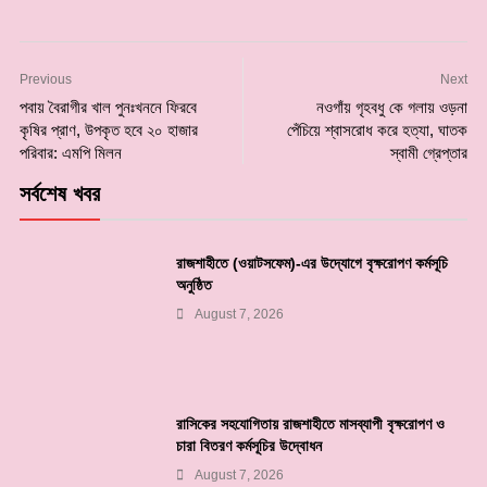
Previous
Next
পবায় বৈরাগীর খাল পুনঃখননে ফিরবে
নওগাঁয় গৃহবধু কে গলায় ওড়না
কৃষির প্রাণ, উপকৃত হবে ২০ হাজার
পেঁচিয়ে শ্বাসরোধ করে হত্যা, ঘাতক
পরিবার: এমপি মিলন
স্বামী গ্রেপ্তার
সর্বশেষ খবর
রাজশাহীতে (ওয়াটসফেম)-এর উদ্যোগে বৃক্ষরোপণ কর্মসূচি
অনুষ্ঠিত
August 7, 2026
রাসিকের সহযোগিতায় রাজশাহীতে মাসব্যাপী বৃক্ষরোপণ ও
চারা বিতরণ কর্মসূচির উদ্বোধন
August 7, 2026