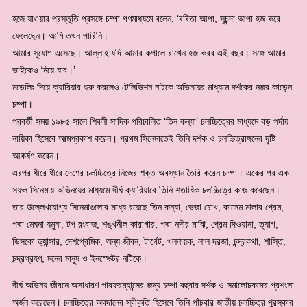
হজে যাওয়ার প্রস্তুতি প্রসঙ্গে চম্পা গণমাধ্যমে বলেন, ‘ববিতা আপা, সুচন্দা আপা হজ করে
ফেলেছেন। আমি তখন পারিনি।
আমার সুযোগ এসেছে। আল্লাহ যদি আমার কপালে রাখেন হজ করব এই বছর। সঙ্গে আমার
ভাইকেও নিয়ে যাব।’
মডেলিং দিয়ে ক্যারিয়ার শুরু করলেও টেলিভিশন নাটকে অভিনয়ের মাধ্যমে দর্শকের নজর কাড়েন
চম্পা।
পরবর্তী সময় ১৯৮৫ সালে শিবলী সাদিক পরিচালিত ‘তিন কন্যা’ চলচ্চিত্রের মাধ্যমে বড় পর্দায়
নায়িকা হিসেবে আত্মপ্রকাশ করেন। প্রথম সিনেমাতেই তিনি দর্শক ও চলচ্চিত্রাঙ্গনের দৃষ্টি
আকর্ষণ করেন।
এরপর ধীরে ধীরে দেশের চলচ্চিত্রে নিজের শক্ত অবস্থান তৈরি করেন চম্পা। একের পর এক
সফল সিনেমায় অভিনয়ের মাধ্যমে দীর্ঘ ক্যারিয়ারে তিনি শতাধিক চলচ্চিত্রে কাজ করেছেন।
তার উল্লেখযোগ্য সিনেমাগুলোর মধ্যে রয়েছে তিন কন্যা, ভেজা চোখ, কাসেম মালার প্রেম,
পদ্মা মেঘনা যমুনা, টপ রংবাজ, শঙ্খনীল কারাগার, পদ্মা নদীর মাঝি, প্রেম দিওয়ানা, ত্যাগ,
ডিসকো ড্যান্সার, দেশপ্রেমিক, অন্য জীবন, টার্গেট, খলনায়ক, লাল দরজা, চন্দ্রকথা, শাস্তি,
চন্দ্রগ্রহণ, মনের মানুষ ও ইনস্পেক্টর নটিকে।
দীর্ঘ অভিনয় জীবনে অসাধারণ পারফরম্যান্সের জন্য চম্পা বহুবার দর্শক ও সমালোচকদের প্রশংসা
অর্জন করেছেন। চলচ্চিত্রে অবদানের স্বীকৃতি হিসেবে তিনি পাঁচবার জাতীয় চলচ্চিত্র পুরস্কার