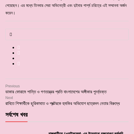
পেয়েছেন। এর মধ্যে তিনবার সেরা অভিনেত্রী এবং দুইবার পার্শ্ব চরিত্রে এই সম্মাননা অর্জন
করেন।
Previous
ডাকার ফোরামে শান্তি ও গণতন্ত্রের প্রতি বাংলাদেশের অঙ্গীকার পুনর্ব্যক্ত
Next
রাবিতে শিক্ষার্থীকে ছুরিকাঘাত ও প্রক্টরকে হুমকির অভিযোগ ছাত্রদল নেতার বিরুদ্ধে
সর্বশেষ খবর
রাজশাহীতে (ওয়াটসফেম)-এর উদ্যোগে বৃক্ষরোপণ কর্মসূচি