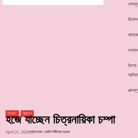
খেলাধু
বিনোদ
আন্তর্
অন্যান
বিশেষ
প্রতিব
এক্সক্
বিনোদন
সারাদেশ
হজে যাচ্ছেন চিত্রনায়িকা চম্পা
April 21, 2026
প্রতিবেদক: ডেইলি সিটিজেন ভয়েস