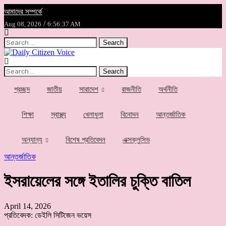
আমাদের সম্পর্কে
/
Aug 08, 2026
6:56:37 AM
Search
for:
Search
for:
প্রচ্ছদ
জাতীয়
সারাদেশ
রাজনীতি
অর্থনীতি
শিক্ষা
স্বাস্থ্য
খেলাধুলা
বিনোদন
আন্তর্জাতিক
অন্যান্য
বিশেষ প্রতিবেদন
এক্সক্লুসিভ
আন্তর্জাতিক
ইসরায়েলের সঙ্গে ইতালির চুক্তি বাতিল
April 14, 2026
প্রতিবেদক: ডেইলি সিটিজেন ভয়েস