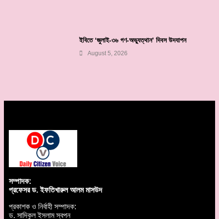
ইবিতে ‘জুলাই-৩৬ গণ-অভ্যুত্থান’ দিবস উদযাপন
August 5, 2026
সম্পাদক:
প্রফেসর ড. ইফতিখারুল আলম মাসউদ
প্রকাশক ও নির্বাহী সম্পাদক:
ড. সাদিকুল ইসলাম স্বপন