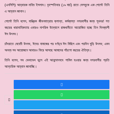
(এনসিপি) আহ্বায়ক নাহিদ ইসলাম। বৃহস্পতিবার (১৯ মার্চ) রাতে ফেসবুকে এক পোস্টে তিনি
এ আহ্বান জানান।
পোস্টে তিনি বলেন, যান্ত্রিক জীবনযাত্রায় ক্লান্ত, কর্মব্যস্ত নগরবাসীর জন্য সুখবর! গত
বছরের ধারাবাহিকতায় এবারও নাগরিক উদ্যোগে রাজধানীতে আয়োজিত হচ্ছে তিন দিনব্যাপী
ঈদ উৎসব।
চাঁদরাতে মেহেদী উৎসব, ঈদের নামাজের পর বর্ণাঢ্য ঈদ মিছিল এবং পরদিন ঘুড়ি উৎসব; এমন
অনন্য সব আয়োজনে আবারও ফিরে আসছে আমাদের পাঁচশো বছরের ঐতিহ্য।
তিনি বলেন, সব ভেদাভেদ ভুলে এই আনন্দোৎসবে শামিল হওয়ার জন্য নগরবাসীর প্রতি
আন্তরিক আহ্বান জানাচ্ছি।