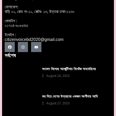
যোগাযোগ:
বাড়ি ০১, রোড নং-১১, সেক্টর- ১৩, উত্তরা ঢাকা-১২৩০
মোবাইল :
০১৭১৪-৯০৮৫৪৫
ইমেইল :
citizenvoicebd2020@gmail.com
সর্বশেষ
সংকেত মিলেছে আর্জেন্টিনার নিখোঁজ সাবমেরিনের
August 26, 2023
কর দিয়ে দেশের উন্নয়নের একজন অংশীদার আমি
August 27, 2023