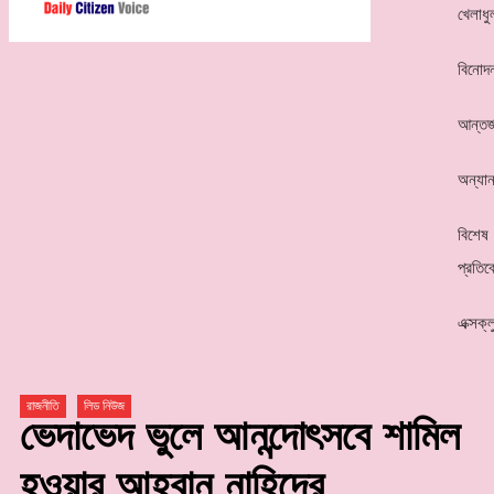
খেলাধু
বিনোদ
আন্তর্
অন্যান
বিশেষ
প্রতিব
এক্সক্
রাজনীতি
লিড নিউজ
ভেদাভেদ ভুলে আনন্দোৎসবে শামিল
হওয়ার আহবান নাহিদের