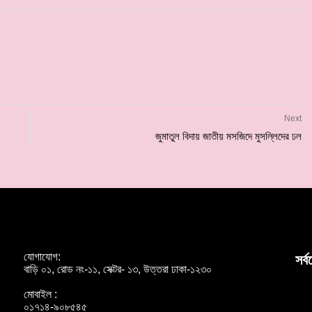
Next
জুমাতুল বিদায় জাতীয় মসজিদে মুসল্লিদের ঢল
যোগাযোগ:
সর্
বাড়ি ০১, রোড নং-১১, সেক্টর- ১৩, উত্তরা ঢাকা-১২৩০
মোবাইল :
০১৭১৪-৯০৮৫৪৫