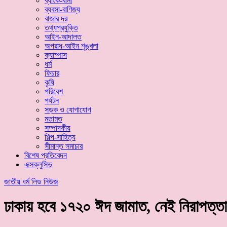
ব্যাংক-বীমা
ব্যবসা-বাণিজ্য
বাজার দর
তথ্যপ্রযুক্তি
আইন-আদালত
অপরাধ-আইন শৃঙ্খলা
ক্যাম্পাস
ধর্ম
ফিচার
কৃষি
পরিবেশ
পর্যটন
সড়ক ও যোগাযোগ
মতামত
সম্পাদকীয়
শিল্প-সাহিত্য
সীমান্ত সমাচার
বিশেষ প্রতিবেদন
এক্সক্লুসিভ
জাতীয়
ধর্ম
লিড নিউজ
ঢাকায় হবে ১৭২০ ঈদ জামাত, নেই নিরাপত্তা