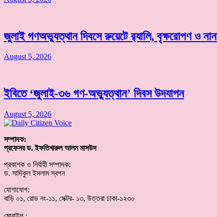
জুলাই গণঅভ্যুত্থান দিবসে রুয়েটে র‌্যালি, বৃক্ষরোপণ ও 
August 5, 2026
ইবিতে ‘জুলাই-৩৬ গণ-অভ্যুত্থান’ দিবস উদযাপন
August 5, 2026
সম্পাদক:
প্রফেসর ড. ইফতিখারুল আলম মাসউদ
প্রকাশক ও নির্বাহী সম্পাদক:
ড. সাদিকুল ইসলাম স্বপন
যোগাযোগ:
বাড়ি ০১, রোড নং-১১, সেক্টর- ১৩, উত্তরা ঢাকা-১২৩০
মোবাইল :