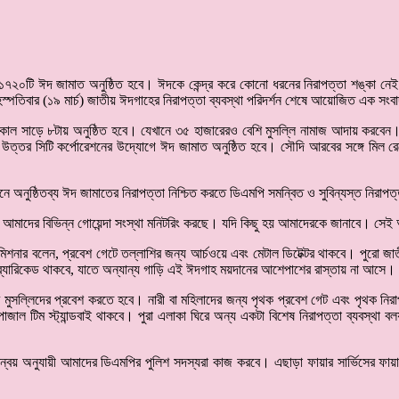
০টি ঈদ জামাত অনুষ্ঠিত হবে। ঈদকে কেন্দ্র করে কোনো ধরনের নিরাপত্তা শঙ্কা নেই বলে
স্পতিবার (১৯ মার্চ) জাতীয় ঈদগাহের নিরাপত্তা ব্যবস্থা পরিদর্শন শেষে আয়োজিত এক সংব
াল সাড়ে ৮টায় অনুষ্ঠিত হবে। যেখানে ৩৫ হাজারেরও বেশি মুসল্লি নামাজ আদায় করবেন।
 উত্তর সিটি কর্পোরেশনের উদ্যোগে ঈদ জামাত অনুষ্ঠিত হবে। সৌদি আরবের সঙ্গে মিল র
 অনুষ্ঠিতব্য ঈদ জামাতের নিরাপত্তা নিশ্চিত করতে ডিএমপি সমন্বিত ও সুবিন্যস্ত নিরাপত্
 আমাদের বিভিন্ন গোয়েন্দা সংস্থা মনিটরিং করছে। যদি কিছু হয় আমাদেরকে জানাবে। সেই অন
কমিশনার বলেন, প্রবেশ গেটে তল্লাশির জন্য আর্চওয়ে এবং মেটাল ডিটেক্টর থাকবে। পুরো 
ে ব্যারিকেড থাকবে, যাতে অন্যান্য গাড়ি এই ঈদগাহ ময়দানের আশেপাশের রাস্তায় না আসে।
সব মুসল্লিদের প্রবেশ করতে হবে। নারী বা মহিলাদের জন্য পৃথক প্রবেশ গেট এবং পৃথক ন
োজাল টিম স্ট্যান্ডবাই থাকবে। পুরা এলাকা ঘিরে অন্য একটা বিশেষ নিরাপত্তা ব্যবস্থা 
ন্বয় অনুযায়ী আমাদের ডিএমপির পুলিশ সদস্যরা কাজ করবে। এছাড়া ফায়ার সার্ভিসের ফায়া