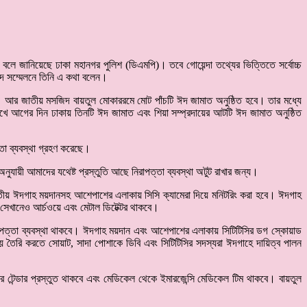
 জানিয়েছে ঢাকা মহানগর পুলিশ (ডিএমপি)। তবে গোয়েন্দা তথ্যের ভিত্তিতে সর্বোচ্চ
াদ সম্মেলনে তিনি এ কথা বলেন।
 আর জাতীয় মসজিদ বায়তুল মোকাররমে মোট পাঁচটি ঈদ জামাত অনুষ্ঠিত হবে। তার মধ্যে
েখে আগের দিন ঢাকায় তিনটি ঈদ জামাত এবং শিয়া সম্প্রদায়ের আটটি ঈদ জামাত অনুষ্ঠিত
তা ব্যবস্থা গ্রহণ করেছে।
ুযায়ী আমাদের যথেষ্ট প্রস্তুতি আছে নিরাপত্তা ব্যবস্থা অটুট রাখার জন্য।
জাতীয় ঈদগাহ ময়দানসহ আশেপাশের এলাকায় সিসি ক্যামেরা দিয়ে মনিটরিং করা হবে। ঈদগাহ
 সেখানেও আর্চওয়ে এবং মেটাল ডিটেক্টর থাকবে।
িরাপত্তা ব্যবস্থা থাকবে। ঈদগাহ ময়দান এবং আশেপাশের এলাকায় সিটিটিসির ডগ স্কোয়াড
বলয় তৈরি করতে সোয়াট, সাদা পোশাকে ডিবি এবং সিটিটিসির সদস্যরা ঈদগাহে দায়িত্ব পালন
র টেন্ডার প্রস্তুত থাকবে এবং মেডিকেল থেকে ইমারজেন্সি মেডিকেল টিম থাকবে। বায়তুল