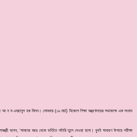
ত্রী আ ন ম এহছানুল হক মিলন। সোমবার (১৬ মার্চ) বিকেলে শিক্ষা মন্ত্রণালয়ের সভাকক্ষে এক সংবাদ
ষামন্ত্রী বলেন, ‘সামনের বছর থেকে ভর্তিতে লটারি তুলে দেওয়া হলো। খুবই সাধারণ উপায়ে পরীক্ষা