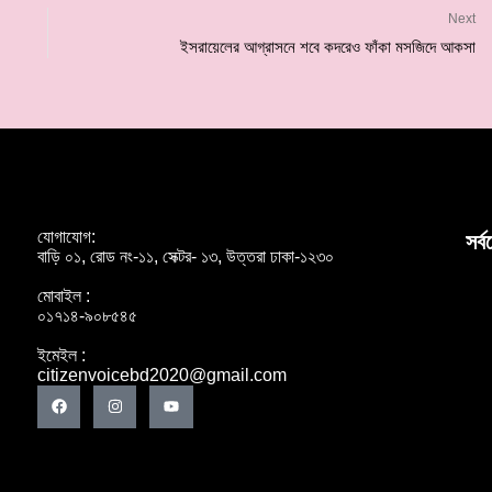
Next
ইসরায়েলের আগ্রাসনে শবে কদরেও ফাঁকা মসজিদে আকসা
যোগাযোগ:
সর্
বাড়ি ০১, রোড নং-১১, সেক্টর- ১৩, উত্তরা ঢাকা-১২৩০
মোবাইল :
০১৭১৪-৯০৮৫৪৫
ইমেইল :
citizenvoicebd2020@gmail.com