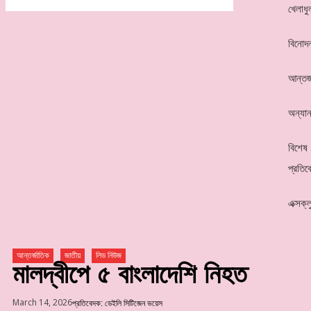
খেলাধু
বিনোদ
আন্তর্
অন্যান
বিশেষ
প্রতিব
এক্সক্
আন্তর্জাতিক
জাতীয়
লিড নিউজ
মালদ্বীপে ৫ বাংলাদেশি নিহত
March 14, 2026
প্রতিবেদক: ডেইলি সিটিজেন ভয়েস