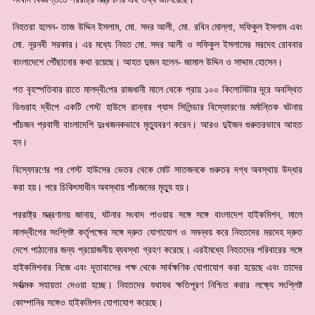
নিহতরা হলেন- তাজ উদ্দিন ইসলাম, মো. সদর আলী, মো. রবিন মোল্লা, সফিকুল ইসলাম এবং
মো. নূরনবী সরকার। এর মধ্যে নিহত মো. সদর আলী ও সফিকুল ইসলামের মরদেহ রোববার
বাংলাদেশে পৌঁছানোর কথা রয়েছে। আহত দুজন হলেন- জামাল উদ্দিন ও সাদ্দাম হোসেন।
গত বৃহস্প‌তিবার রাতে মালদ্বী‌পের রাজধানী মালে থেকে প্রায় ১০০ কিলোমিটার দূরে অবস্থিত
ডিগুরাহ দ্বীপে একটি গেস্ট হাউসে রান্নার গ্যাস সিলিন্ডার বিস্ফোরণের মর্মান্তিক ঘটনায়
পাঁচজন প্রবাসী বাংলাদেশি দুঃখজনকভাবে মৃত্যুবরণ করেন। আরও দুইজন গুরুতরভাবে আহত
হন।
বিস্ফোরণের পর গেস্ট হাউসের ভেতর থেকে মোট সাতজনকে গুরুতর দগ্ধ অবস্থায় উদ্ধার
করা হয়। পরে চিকিৎসাধীন অবস্থায় পাঁচজনের মৃত্যু হয়।
পররাষ্ট্র মন্ত্রণালয় জানায়, ঘটনার সংবাদ পাওয়ার সঙ্গে সঙ্গে বাংলাদেশ হাইকমিশন, মালে
মালদ্বীপের সংশ্লিষ্ট কর্তৃপক্ষের সঙ্গে দ্রুত যোগাযোগ ও সমন্বয় করে নিহতদের মরদেহ দ্রুত
দেশে পাঠানোর জন্য প্রয়োজনীয় ব্যবস্থা গ্রহণ করেছে। এরইমধ্যে নিহতদের পরিবারের সঙ্গে
হাইকমিশনার নিজে এবং দূতাবাসের পক্ষ থেকে সার্বক্ষণিক যোগাযোগ করা হয়েছে এবং তাদের
সর্বাত্মক সহায়তা দেওয়া হচ্ছে। নিহতদের যথাযথ ক্ষতিপূরণ নিশ্চিত করার লক্ষ্যে সংশ্লিষ্ট
কোম্পানির সঙ্গেও হাইকমিশন যোগাযোগ করেছে।