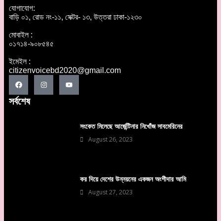
যোগাযোগ:
বাড়ি ০১, রোড নং-১১, সেক্টর- ১৩, উত্তরা ঢাকা-১২৩০
মোবাইল :
০১৭১৪-৯০৮৫৪৫
ইমেইল :
citizenvoicebd2020@gmail.com
সর্বশেষ
সংকেত মিলেছে আর্জেন্টিনার নিখোঁজ সাবমেরিনের
August 26, 2023
কর দিয়ে দেশের উন্নয়নের একজন অংশীদার আমি
August 27, 2023