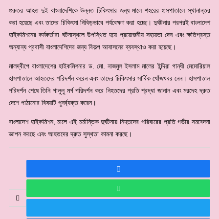
গুরুতর আহত দুই বাংলাদেশিকে উন্নত চিকিৎসার জন্য মালে শহরের হাসপাতালে স্থানান্তর
করা হয়েছে এবং তাদের চিকিৎসা নিবিড়ভাবে পর্যবেক্ষণ করা হচ্ছে। দুর্ঘটনার পরপরই বাংলাদেশ
হাইকমিশনের কর্মকর্তারা ঘটনাস্থলে উপস্থিত হয়ে প্রয়োজনীয় সহায়তা দেন এবং ক্ষতিগ্রস্ত
অন্যান্য প্রবাসী বাংলাদেশিদের জন্য বিকল্প আবাসনের ব্যবস্থাও করা হয়েছে।
মালদ্বীপে বাংলাদেশের হাইকমিশনার ড. মো. নাজমুল ইসলাম মালের ইন্দিরা গান্ধী মেমোরিয়াল
হাসপাতালে আহতদের পরিদর্শন করেন এবং তাদের চিকিৎসার সার্বিক খোঁজখবর নেন। হাসপাতাল
পরিদর্শন শেষে তিনি গালুলু মর্গ পরিদর্শন করে নিহতদের প্রতি শ্রদ্ধা জানান এবং মরদেহ দ্রুত
দেশে পাঠানোর বিষয়টি পুনর্ব্যক্ত করেন।
বাংলাদেশ হাইকমিশন, মালে এই মর্মান্তিক দুর্ঘটনায় নিহতদের পরিবারের প্রতি গভীর সমবেদনা
জ্ঞাপন করছে এবং আহতদের দ্রুত সুস্থতা কামনা করছে।