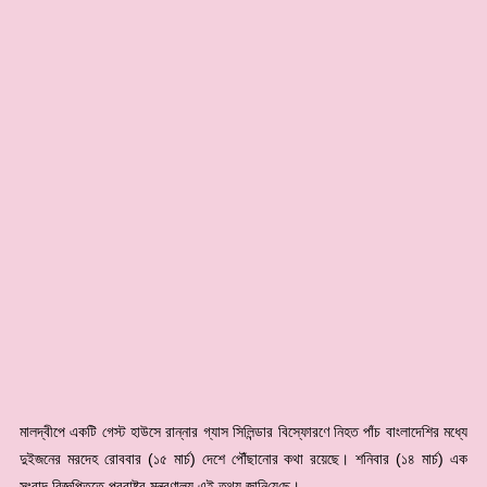
মালদ্বীপে একটি গেস্ট হাউসে রান্নার গ্যাস সিলিন্ডার বিস্ফোরণে নিহত পাঁচ বাংলাদেশির মধ্যে
দুইজনের মরদেহ রোববার (১৫ মার্চ) দেশে পৌঁছানোর কথা রয়েছে। শ‌নিবার (১৪ মার্চ) এক
সংবাদ বিজ্ঞ‌প্তিতে পররাষ্ট্র মন্ত্রণালয় এই তথ্য জা‌নি‌য়ে‌ছে।