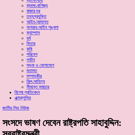
ব্যাংক-বীমা
ব্যবসা-বাণিজ্য
বাজার দর
তথ্যপ্রযুক্তি
আইন-আদালত
অপরাধ-আইন শৃঙ্খলা
ক্যাম্পাস
ধর্ম
ফিচার
কৃষি
পরিবেশ
পর্যটন
সড়ক ও যোগাযোগ
মতামত
সম্পাদকীয়
শিল্প-সাহিত্য
সীমান্ত সমাচার
বিশেষ প্রতিবেদন
এক্সক্লুসিভ
জাতীয়
লিড নিউজ
সংসদে ভাষণ দেবেন রাষ্ট্রপতি সাহাবুদ্দিন:
স্বরাষ্ট্রমন্ত্রী