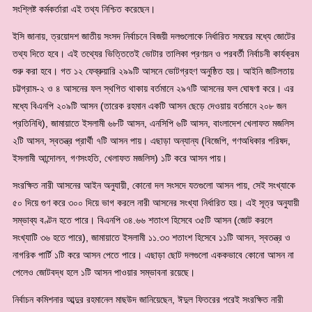
সংশ্লিষ্ট কর্মকর্তারা এই তথ্য নিশ্চিত করেছেন।
ইসি জানায়, ত্রয়োদশ জাতীয় সংসদ নির্বাচনে বিজয়ী দলগুলোকে নির্ধারিত সময়ের মধ্যে জোটের
তথ্য দিতে হবে। এই তথ্যের ভিত্তিতেই ভোটার তালিকা প্রণয়ন ও পরবর্তী নির্বাচনী কার্যক্রম
শুরু করা হবে। গত ১২ ফেব্রুয়ারি ২৯৯টি আসনে ভোটগ্রহণ অনুষ্ঠিত হয়। আইনি জটিলতায়
চট্টগ্রাম-২ ও ৪ আসনের ফল স্থগিত থাকায় বর্তমানে ২৯৭টি আসনের ফল ঘোষণা করে। এর
মধ্যে বিএনপি ২০৯টি আসন (তারেক রহমান একটি আসন ছেড়ে দেওয়ায় বর্তমানে ২০৮ জন
প্রতিনিধি), জামায়াতে ইসলামী ৬৮টি আসন, এনসিপি ৬টি আসন, বাংলাদেশ খেলাফত মজলিস
২টি আসন, স্বতন্ত্র প্রার্থী ৭টি আসন পায়। এছাড়া অন্যান্য (বিজেপি, গণঅধিকার পরিষদ,
ইসলামী আন্দোলন, গণসংহতি, খেলাফত মজলিস) ১টি করে আসন পায়।
সংরক্ষিত নারী আসনের আইন অনুযায়ী, কোনো দল সংসদে যতগুলো আসন পায়, সেই সংখ্যাকে
৫০ দিয়ে গুণ করে ৩০০ দিয়ে ভাগ করলে নারী আসনের সংখ্যা নির্ধারিত হয়। এই সূত্র অনুযায়ী
সম্ভাব্য বণ্টন হতে পারে। বিএনপি ৩৪.৬৬ শতাংশ হিসেবে ৩৫টি আসন (জোট করলে
সংখ্যাটি ৩৬ হতে পারে), জামায়াতে ইসলামী ১১.৩৩ শতাংশ হিসেবে ১১টি আসন, স্বতন্ত্র ও
নাগরিক পার্টি ১টি করে আসন পেতে পারে। এছাড়া ছোট দলগুলো এককভাবে কোনো আসন না
পেলেও জোটবদ্ধ হলে ১টি আসন পাওয়ার সম্ভাবনা রয়েছে।
নির্বাচন কমিশনার আব্দুর রহমানেল মাছউদ জানিয়েছেন, ঈদুল ফিতরের পরেই সংরক্ষিত নারী