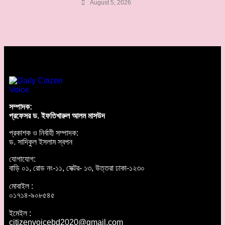
August 5, 2026
সম্পাদক:
প্রফেসর ড. ইফতিখারুল আলম মাসউদ
প্রকাশক ও নির্বাহী সম্পাদক:
ড. সাদিকুল ইসলাম স্বপন
যোগাযোগ:
বাড়ি ০১, রোড নং-১১, সেক্টর- ১৩, উত্তরা ঢাকা-১২৩০
মোবাইল :
০১৭১৪-৯০৮৫৪৫
ইমেইল :
citizenvoicebd2020@gmail.com