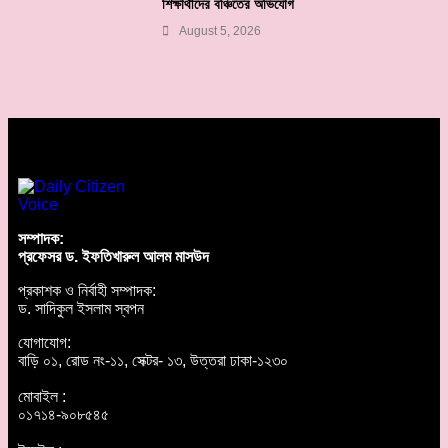
শিক্ষার্থীদের বঞ্চিতের অভিযোগ
August 5, 2026
সম্পাদক:
প্রফেসর ড. ইফতিখারুল আলম মাসউদ
প্রকাশক ও নির্বাহী সম্পাদক:
ড. সাদিকুল ইসলাম স্বপন
যোগাযোগ:
বাড়ি ০১, রোড নং-১১, সেক্টর- ১৩, উত্তরা ঢাকা-১২৩০
মোবাইল :
০১৭১৪-৯০৮৫৪৫