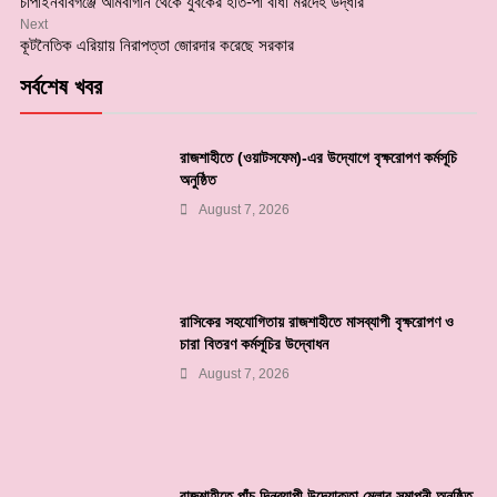
চাঁপাইনবাবগঞ্জে আমবাগান থেকে যুবকের হাত-পা বাঁধা মরদেহ উদ্ধার
Next
কূটনৈতিক এরিয়ায় নিরাপত্তা জোরদার করেছে সরকার
সর্বশেষ খবর
রাজশাহীতে (ওয়াটসফেম)-এর উদ্যোগে বৃক্ষরোপণ কর্মসূচি
অনুষ্ঠিত
August 7, 2026
রাসিকের সহযোগিতায় রাজশাহীতে মাসব্যাপী বৃক্ষরোপণ ও
চারা বিতরণ কর্মসূচির উদ্বোধন
August 7, 2026
রাজশাহীতে পাঁচ দিনব্যাপী উদ্যোক্তা মেলার সমাপনী অনুষ্ঠিত