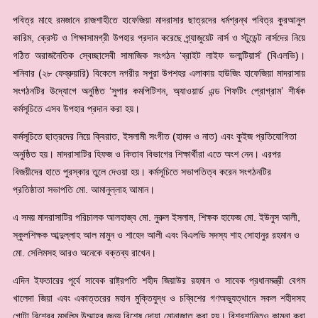
পবিত্র মাহে রমজানে রাজশাহীতে হাফেজিয়া মাদরাসার ছাত্রদের ধর্মগ্রন্থ পবিত্র কুরআনুল
কারিম, ক্রেস্ট ও শিক্ষাসামগ্রী উপহার প্রদান করেছে গ্র্যাজুয়েট নার্স ও স্টুডেন্ট নার্সদের নিয়ে
গঠিত অরাজনৈতিক স্বেচ্ছাসেবী সামাজিক সংগঠন ‘ব্রাইট লাইফ ভলান্টিয়ার্স’ (বিএলভি)।
শনিবার (২৮ ফেব্রুয়ারি) বিকেলে নগরীর সপুরা উপশহর এলাকায় হাউজিং হাফেজিয়া মাদরাসায়
সংগঠনটির উদ্যোগে অনুষ্ঠিত ‘সুপার কমপিটিশন, অ্যাওয়ার্ড এন্ড গিফটিং প্রোগ্রাম’ শীর্ষক
কর্মসূচিতে এসব উপহার প্রদান করা হয়।
কর্মসূচিতে ছাত্রদের নিয়ে ক্বিরাত, ইসলামী সংগীত (হামদ ও নাত) এবং কুইজ প্রতিযোগিতা
অনুষ্ঠিত হয়। মাদরাসাটির হিফজ ও কিতাব বিভাগের শিক্ষার্থীরা এতে অংশ নেন। এরপর
বিজয়ীদের হাতে পুরস্কার তুলে দেওয়া হয়। কর্মসূচিতে সভাপতিত্ব করেন সংগঠনটির
প্রতিষ্ঠাতা সভাপতি মো. আমানুল্লাহ আমান।
এ সময় মাদরাসাটির পরিচালক আলহাজ্ব মো. নুরুল ইসলাম, শিক্ষক হাফেজ মো. ইউনুস আলী,
স্কুলশিক্ষক আব্দুল্লাহ আল মামুন ও শাহেদ আলী এবং বিএলভি সদস্য শাহ সোহানুর রহমান ও
মো. সেলিমসহ আরও অনেকে বক্তব্য রাখেন।
এদিন ইফতারের পূর্বে সাবেক রাষ্ট্রপতি শহীদ জিয়াউর রহমান ও সাবেক প্রধানমন্ত্রী বেগম
খালেদা জিয়া এবং একাত্তরের মহান মুক্তিযুদ্ধ ও চব্বিশের গণঅভ্যুত্থানে সকল শহীদসহ
গোটা বিশ্বের মুসলিম উম্মাহর জন্য বিশেষ দোয়া মোনাজাত করা হয়। বিশ্বশান্তিও কামনা করা