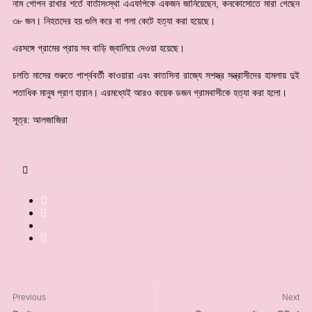
নাম গোপন রাখার শর্তে বার্তাসংস্থা এএফপিকে একজন জানিয়েছেন, কনকোসোতে মারা গেছেন
৩৮ জন। নিহতদের হয় গুলি করে বা গলা কেটে হত্যা করা হয়েছে।
এরসঙ্গে গ্রামের প্রায় সব বাড়ি জ্বালিয়ে দেওয়া হয়েছে।
চলতি মাসের শুরুতে পার্শ্ববর্তী কাওয়ারা এবং কাতসিনা রাজ্যে সশস্ত্র সন্ত্রাসীদের হামলায় দুই
শতাধিক মানুষ প্রাণ হারান। এরমধ্যেই আরও কয়েক ডজন গ্রামবাসীকে হত্যা করা হলো।
সূত্র: আলজাজিরা
Previous
Next