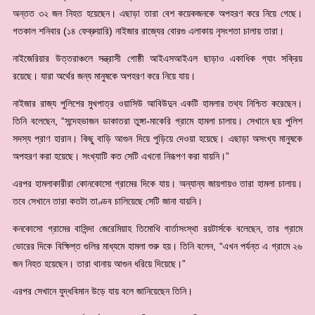
অন্তত ৩২ জন নিহত হয়েছেন। এছাড়া তারা বেশ কয়েকজনকে অপহরণ করে নিয়ে গেছে।
গতকাল শনিবার (১৪ ফেব্রুয়ারি) নাইজার রাজ্যের বোরগু এলাকায় নৃসংশতা চালায় তারা।
নাইজেরিয়ার উত্তরাঞ্চলে সন্ত্রাসী গোষ্ঠী আইএসআইএল ছাড়াও একাধিক গ্যাং সক্রিয়
রয়েছে। যারা অর্থের জন্য মানুষকে অপহরণ করে নিয়ে যায়।
নাইজার রাজ্য পুলিশের মুখপাত্র ওয়াসিউ আবিউদুন একটি হামলার তথ্য নিশ্চিত করেছেন।
তিনি বলেছেন, “সন্দেহভাজন ডাকাতরা তুঙ্গা-মাকেরি গ্রামে হামলা চালায়। সেখানে ছয় পুলিশ
সদস্য প্রাণ হারান। কিছু বাড়ি আগুন দিয়ে পুড়িয়ে দেওয়া হয়েছে। এছাড়া অসংখ্য মানুষকে
অপহরণ করা হয়েছে। সংখ্যাটি কত সেটি এখনো নিরূপণ করা যায়নি।”
এরপর হামলাকারীরা কোনকোসো গ্রামের দিকে যায়। অন্যান্য জায়গায়ও তারা হামলা চালায়।
তবে সেখানে তারা কতটা তাণ্ডব চালিয়েছে সেটি জানা যায়নি।
কনকোসো গ্রামের বাসিন্দা জেরেমিয়াহ তিমোথি বার্তাসংস্থা রয়টার্সকে বলেছেন, তার গ্রামে
ভোরের দিকে বিক্ষিপ্ত গুলির মাধ্যমে হামলা শুরু হয়। তিনি বলেন, “এখন পর্যন্ত এ গ্রামে ২৬
জন নিহত হয়েছেন। তারা থানায় আগুন ধরিয়ে দিয়েছে।”
এরপর সেখানে যুদ্ধবিমান উড়ে যায় বলে জানিয়েছেন তিনি।