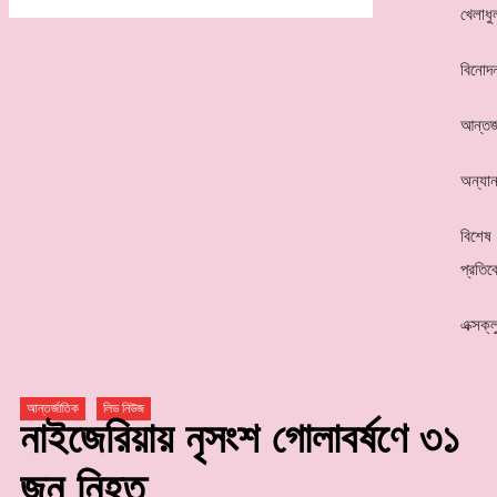
খেলাধু
বিনোদ
আন্তর্
অন্যান
বিশেষ
প্রতিব
এক্সক্
আন্তর্জাতিক
লিড নিউজ
নাইজেরিয়ায় নৃসংশ গোলাবর্ষণে ৩১
জন নিহত