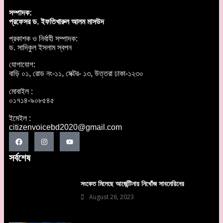
সম্পাদক:
প্রফেসর ড. ইফতিখারুল আলম মাসউদ
প্রকাশক ও নির্বাহী সম্পাদক:
ড. সাদিকুল ইসলাম স্বপন
যোগাযোগ:
বাড়ি ০১, রোড নং-১১, সেক্টর- ১৩, উত্তরা ঢাকা-১২৩০
মোবাইল :
০১৭১৪-৯০৮৫৪৫
ইমেইল :
citizenvoicebd2020@gmail.com
সর্বশেষ
সংকেত মিলেছে আর্জেন্টিনার নিখোঁজ সাবমেরিনের
August 26, 2023