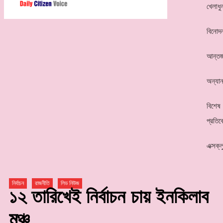
খেলাধু
বিনোদ
আন্তর্
অন্যান
বিশেষ
প্রতিব
এক্সক্
নির্বাচন
রাজনীতি
লিড নিউজ
১২ তারিখেই নির্বাচন চায় ইনকিলাব
মঞ্চ