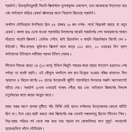
স্কর্চার্স। চিরপ্রতিদ্বন্দ্বী সিডনি সিক্সার্সকে তুলনামূলক একপেশে, তবে মাঝেমধ্যে উত্তপ্ত হয়ে
ওঠা ফাইনালে হারিয়ে রেকর্ড ষষ্ঠবারের মতো শিরোপা জিতেছে স্কর্চার্স।
অপটাস স্টেডিয়ামে উপস্থিত ছিল ৫৫ হাজার ১৮ জন দর্শক- পার্থে ক্রিকেট ম্যাচে যা নতুন
রেকর্ড। কমলা রঙে ঢেকে যাওয়া গ্যালারির উল্লাসের মাঝেই স্কর্চার্সের পেস আক্রমণের সামনে
দাঁড়াতে পারেনি সিক্সার্স। ডেভিড পেইন, ঝাই রিচার্ডসন ও মাহলি বিয়ার্ডম্যান মিলেই নেন ৮
উইকেট। সীম-বান্ধব কন্ডিশনে সিক্সার্স থামে মাত্র ১৩২ রানে, ২০ ওভারের বিগ ব্যাশ
ফাইনালের ইতিহাসে সর্বনিম্ন প্রথম ইনিংস স্কোর।
স্টিভেন স্মিথের ঝড়ো ২৪ (১৩ বলে) ইনিংস কিছুটা সময়ের জন্য ম্যাচে উত্তাপ ছড়ালেও শেষ
পর্যন্ত তা যথেষ্ট হয়নি। এই মৌসুমে অপটাসে কম রান ডিফেন্ড হওয়ার নজির থাকলেও ফিন
অ্যালেন ও মিচেল মার্শের ৮০ রানের উদ্বোধনী জুটিই গ্যালারিতে উৎসবের শুরুটা আগেভাগেই
ঘটিয়ে দেয়। স্কর্চার্স ১৮তম ওভারেই লক্ষ্যে পৌঁছে যায় এবং ফাইনালে সিক্সার্সের বিপক্ষে
চতুর্থবারের মতো জয়ের আনন্দে মাতে।
ম্যাচ শুরুর আগে হালকা বৃষ্টিতে পাঁচ মিনিট দেরি হলেও দর্শকদের উত্তেজনায় কোনো ঘাটতি
ছিল না। টসে হেরে ব্যাট করতে নামা সিক্সার্সের শুরু থেকেই লক্ষ্যবস্তু ছিলেন স্টিভেন স্মিথ।
প্রি-ম্যাচ পরিচয় পর্ব থেকে শুরু করে তার প্রথম বল মোকাবিলার আগ মুহূর্ত- সবখানেই
দুয়োধ্বনিতে কাঁপে স্টেডিয়াম।