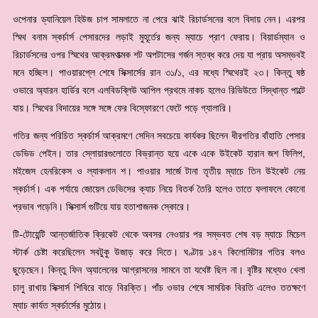
ওপেনার ড্যানিয়েল হিউজ চাপ সামলাতে না পেরে ঝাই রিচার্ডসনের বলে বিদায় নেন। এরপর
স্মিথ বনাম স্কর্চার্স পেসারদের লড়াই মুহূর্তের জন্য ম্যাচে প্রাণ ফেরায়। বিয়ার্ডম্যান ও
রিচার্ডসনের ওপর স্মিথের আক্রমণাত্মক শট অপটাসের গর্জন স্তব্ধ করে দেয় যা প্রায় অসম্ভবই
মনে হচ্ছিল। পাওয়ারপ্লে শেষে সিক্সার্সের রান ৩১/১, এর মধ্যে স্মিথেরই ২৩। কিন্তু ষষ্ঠ
ওভারে অ্যারন হার্ডির বলে এলবিডব্লিউ আপিল প্রথমে নাকচ হলেও রিভিউতে সিদ্ধান্ত পাল্টে
যায়। স্মিথের বিদায়ের সঙ্গে সঙ্গে ফের বিস্ফোরণে ফেটে পড়ে গ্যালারি।
গতির জন্য পরিচিত স্কর্চার্স আক্রমণে সেদিন সবচেয়ে কার্যকর ছিলেন ধীরগতির বাঁহাতি পেসার
ডেভিড পেইন। তার স্লোয়ারগুলোতে বিভ্রান্ত হয়ে একে একে উইকেট হারান জশ ফিলিপ,
মইজেস হেনরিকেস ও ল্যাকলান শ। পাওয়ার সার্জে টানা তৃতীয় ম্যাচে তিন উইকেট নেয়
স্কর্চার্স। এক পর্যায়ে জোয়েল ডেভিসের ক্যাচ নিয়ে বিতর্ক তৈরি হলেও তাতে ফলাফলে কোনো
প্রভাব পড়েনি। সিক্সার্স গুটিয়ে যায় হতাশাজনক স্কোরে।
টি-টোয়েন্টি আন্তর্জাতিক ক্রিকেট থেকে অবসর নেওয়ার পর সম্ভবত শেষ বড় ম্যাচে মিচেল
স্টার্ক চেষ্টা করেছিলেন সবটুকু উজাড় করে দিতে। ঘণ্টায় ১৪৭ কিলোমিটার গতির বলও
ছুড়েছেন। কিন্তু ফিন অ্যালেনের আগ্রাসনের সামনে তা যথেষ্ট ছিল না। বৃষ্টির মধ্যেও খেলা
চালু রাখায় সিক্সার্স শিবিরে বাড়ে বিরক্তি। পাঁচ ওভার শেষে সাময়িক বিরতি এলেও ততক্ষণে
ম্যাচ কার্যত স্কর্চার্সের মুঠোয়।