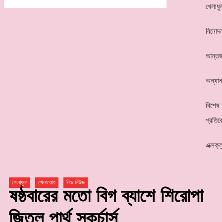
খেলাধু
বিনোদ
আন্তর্
অন্যান
বিশেষ
প্রতিব
এক্সক্
খেলাধুলা
খেলাযোগ
লিড নিউজ
ষষ্ঠবারের মতো বিগ ব্যাশে শিরোপা
জিতল পার্থ স্কর্চার্স