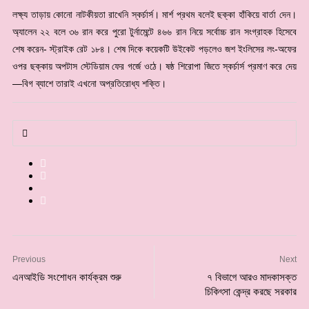
লক্ষ্য তাড়ায় কোনো নাটকীয়তা রাখেনি স্কর্চার্স। মার্শ প্রথম বলেই ছক্কা হাঁকিয়ে বার্তা দেন।
অ্যালেন ২২ বলে ৩৬ রান করে পুরো টুর্নামেন্টে ৪৬৬ রান নিয়ে সর্বোচ্চ রান সংগ্রাহক হিসেবে
শেষ করেন- স্ট্রাইক রেট ১৮৪। শেষ দিকে কয়েকটি উইকেট পড়লেও জশ ইংলিসের লং-অফের
ওপর ছক্কায় অপটাস স্টেডিয়াম ফের গর্জে ওঠে। ষষ্ঠ শিরোপা জিতে স্কর্চার্স প্রমাণ করে দেয়
—বিগ ব্যাশে তারাই এখনো অপ্রতিরোধ্য শক্তি।
Previous
Next
এনআইডি সংশোধন কার্যক্রম শুরু
৭ বিভাগে আরও মাদকাসক্ত
চিকিৎসা কেন্দ্র করছে সরকার