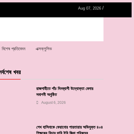
/
Aug 07, 2026
বিশেষ প্রতিবেদন
এক্সক্লুসিভ
সর্বশেষ খবর
রাজশাহীতে পাঁচ দিনব্যাপী উদ্যোক্তা মেলার
সমাপনী অনুষ্ঠিত
August 6, 2026
শেখ হাসিনাকে ফেরানোর পায়তারায় অভিযুক্ত ৪০৪
শিক্ষকের বিচার দাবি ইবি জিয়া পরিষদের