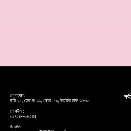
যোগাযোগ:
সর্
বাড়ি ০১, রোড নং-১১, সেক্টর- ১৩, উত্তরা ঢাকা-১২৩০
মোবাইল :
০১৭১৪-৯০৮৫৪৫
ইমেইল :