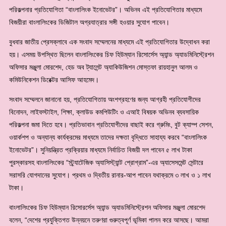
পরিকল্পনার প্রতিযোগিতা “বাংলালিংক ইনোভেটর”। অভিনব এই প্রতিযোগিতার মাধ্যমে
বিজয়ীরা বাংলালিংকের ডিজিটাল অগ্রযাত্রার সঙ্গী হওয়ার সুযোগ পাবেন।
বুধবার জাতীয় প্রেসক্লাবে এক সংবাদ সম্মেলনের মাধ্যমে এই প্রতিযোগিতার উদ্বোধন করা
হয়। এসময় উপস্থিত ছিলেন বাংলালিংকের চিফ হিউম্যান রিসোর্সেস অ্যান্ড অ্যাডমিনিস্ট্রেশন
অফিসার মঞ্জুলা মোরশেদ, হেড অব ট্যালেন্ট অ্যাকিউজিশন মোস্তফা রায়হানুল আলম ও
কমিউনিকেশন ডিরেক্টর আসিফ আহমেদ।
সংবাদ সম্মেলনে জানানো হয়, প্রতিযোগিতায় অংশগ্রহণের জন্য আগ্রহী প্রতিযোগীদের
বিনোদন, লাইফস্টাইল, শিক্ষা, ক্লাউড কমপিউটিং ও এআই বিষয়ক অভিনব ব্যবসায়িক
পরিকল্পনা জমা দিতে হবে। প্রতিভাবান প্রতিযোগীদের বাছাই করে গ্রুমিং, বুট ক্যাম্প সেশন,
ওয়ার্কশপ ও অন্যান্য কার্যক্রমের মাধ্যমে তাদের দক্ষতা বৃদ্ধিতে সাহায্য করবে “বাংলালিংক
ইনোভেটর”। সুনিয়ন্ত্রিত প্রক্রিয়ার মাধ্যমে নির্বাচিত বিজয়ী দল পাবেন ৫ লাখ টাকা
পুরস্কারসহ বাংলালিংকের “স্ট্র্যাটেজিক অ্যাসিস্ট্যান্ট প্রোগ্রাম”-এর অ্যাসেসমেন্ট সেন্টারে
সরাসরি যোগদানের সুযোগ। প্রথম ও দ্বিতীয় রানার-আপ পাবেন যথাক্রমে ৩ লাখ ও ১ লাখ
টাকা।
বাংলালিংকের চিফ হিউম্যান রিসোরর্সেস অ্যান্ড অ্যাডমিনিস্ট্রেশন অফিসার মঞ্জুলা মোরশেদ
বলেন, “দেশের প্রযুক্তিগত উন্নয়নে তরুণরা গুরুত্বপূর্ণ ভূমিকা পালন করে আসছে। আমরা