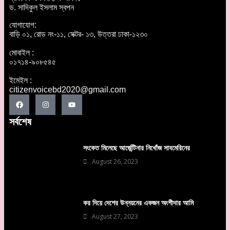
ড. সাদিকুল ইসলাম স্বপন
যোগাযোগ:
বাড়ি ০১, রোড নং-১১, সেক্টর- ১৩, উত্তরা ঢাকা-১২৩০
মোবাইল :
০১৭১৪-৯০৮৫৪৫
ইমেইল :
citizenvoicebd2020@gmail.com
সর্বশেষ
সংকেত মিলেছে আর্জেন্টিনার নিখোঁজ সাবমেরিনের
August 26, 2023
কর দিয়ে দেশের উন্নয়নের একজন অংশীদার আমি
August 27, 2023